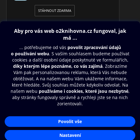
STÁHNOUT ZDARMA
Obsah ke stažení
Moje O2 Knihovna
Další zábava
© O2 Czech Republic a.s.
Nákupní řád
Přístupnost
Aplikace O2 Knihovna
Zásady zpracování osobních údajů
Čti a poslouchej své e-knihy a
Cookies