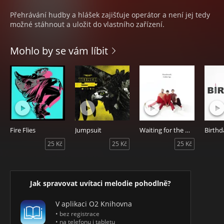
Přehrávání hudby a hlášek zajišťuje operátor a není jej tedy
možné stáhnout a uložit do vlastního zařízení.
Mohlo by se vám líbit
Fire Flies
Jumpsuit
Waiting for the Night
Birthd
25 Kč
25 Kč
25 Kč
Jak spravovat uvítaci melodie pohodlně?
V aplikaci O2 Knihovna
• bez registrace
• na telefonu i tabletu