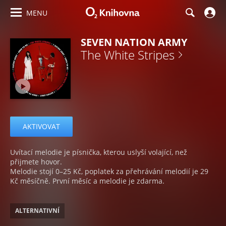
MENU
SEVEN NATION ARMY
The White Stripes
AKTIVOVAT
Uvítací melodie je písnička, kterou uslyší volající, než
přijmete hovor.
Melodie stojí 0–25 Kč, poplatek za přehrávání melodií je 29
Kč měsíčně. První měsíc a melodie je zdarma.
ALTERNATIVNÍ