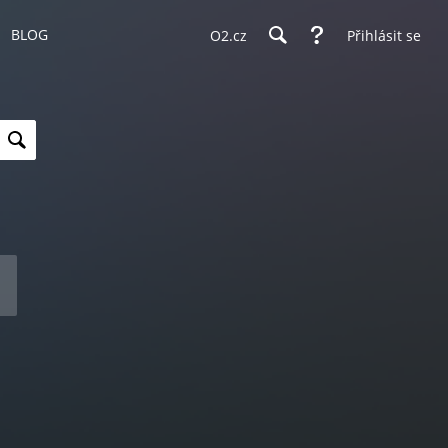
BLOG
O2.cz
Přihlásit se