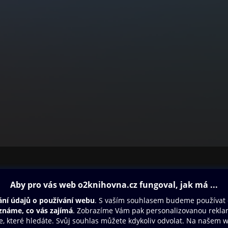
ovna
Další zábava
Oneplay
Oneplay Originály
Sport