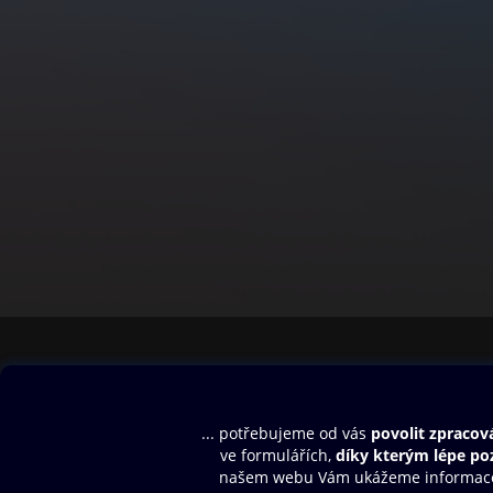
Obsah ke stažení
Moje O2 Knih
Uvítací melodie
Přihlásit se
Aplikace a hry
E-knihy
Dárkový poukaz
SMS/MMS Info
Audioknihy
Nápověda
Blog