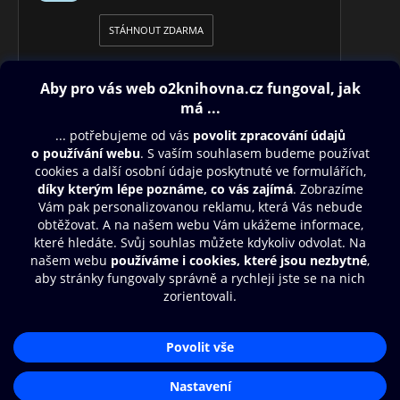
STÁHNOUT ZDARMA
Obsah ke stažení
Moje O2 Knihovna
Další zábava
© O2 Czech Republic a.s.
Nákupní řád
Přístupnost
Aplikace O2 Knihovna
Zásady zpracování osobních údajů
Čti a poslouchej své e-knihy a
Cookies