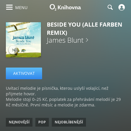
MENU
BESIDE YOU (ALLE FARBEN
REMIX)
James Blunt
AKTIVOVAT
Uvítací melodie je písnička, kterou uslyší volající, než
přijmete hovor.
Melodie stojí 0–25 Kč, poplatek za přehrávání melodií je 29
Kč měsíčně. První měsíc a melodie je zdarma.
NEJNOVĚJŠÍ
POP
NEJOBLÍBENĚJŠÍ