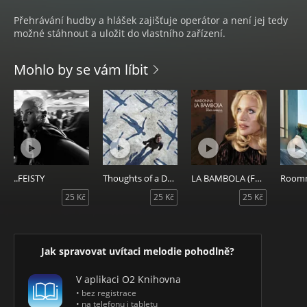
Přehrávání hudby a hlášek zajišťuje operátor a není jej tedy
možné stáhnout a uložit do vlastního zařízení.
Mohlo by se vám líbit
..FEISTY
Thoughts of a Dying Atheist
LA BAMBOLA (FOR DOLCE & GABBANA - the one)
Room
25 Kč
25 Kč
25 Kč
Jak spravovat uvítaci melodie pohodlně?
V aplikaci O2 Knihovna
• bez registrace
• na telefonu i tabletu