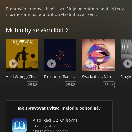
Přehrávání hudby a hlášek zajišťuje operátor a není jej tedy
možné stáhnout a uložit do vlastního zařízení.
Mohlo by se vám líbit
Am I Wrong (Chorus)
Firestone (Radio Edit)
Swalla (feat. Nicki Minaj and Ty Dolla $ign)
25 Kč
25 Kč
25 Kč
Jak spravovat uvítaci melodie pohodlně?
V aplikaci O2 Knihovna
• bez registrace
• na telefonu i tabletu