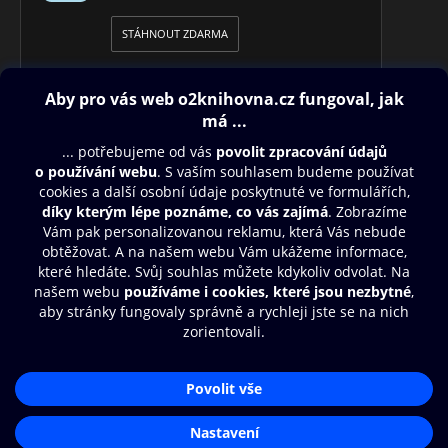
STÁHNOUT ZDARMA
Obsah ke stažení
Moje O2 Knihovna
Další zábava
© O2 Czech Republic a.s.
Nákupní řád
Přístupnost
Aplikace O2 Knihovna
Zásady zpracování osobních údajů
Čti a poslouchej své e-knihy a
Cookies