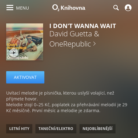
MENU
I DON'T WANNA WAIT
David Guetta &
OneRepublic
AKTIVOVAT
Uvítací melodie je písnička, kterou uslyší volající, než
přijmete hovor.
Melodie stojí 0–25 Kč, poplatek za přehrávání melodií je 29
Kč měsíčně. První měsíc a melodie je zdarma.
LETNÍ HITY
TANEČNÍ/ELEKTRO
NEJOBLÍBENĚJŠÍ