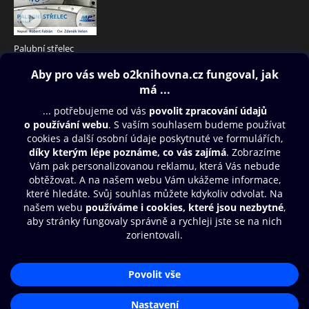
Palubní střelec
79 Kč
Obsah ke stažení
Moje O2 Knihovna
Další zábava
© O2 Czech Republic a.s.
Nákupní řád
Přístupnost
Aplikace O2 Knihovna
Zásady zpracování osobních údajů
Čti a poslouchej své e-knihy a
Cookies