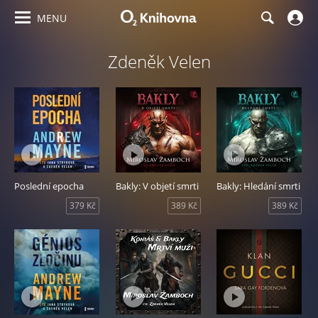
MENU
Zdeněk Velen
Poslední epocha
Bakly: V objetí smrti
Bakly: Hledání smrti
379 Kč
389 Kč
389 Kč