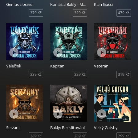
Génius zločinu
Koniáš a Bakly - Mrtví muži
Klan Gucci
379 Kč
329 Kč
479 Kč
Válečník
Kapitán
Veterán
339 Kč
329 Kč
319 Kč
Seržant
Bakly: Bez slitování
Velký Gatsby
289 Kč
289 Kč
299 Kč