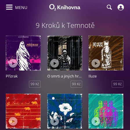
MENU
9 Kroků k Temnotě
Přízrak
O smrti a jiných hrůzách
Iluze
99 Kč
99 Kč
99 Kč