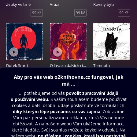
Zvuky ve tmě
Vrazi
Roviny bytí
99 Kč
99 Kč
99 Kč
Dotek Smrti
O lásce a dalších citech
Temnota
99 Kč
99 Kč
99 Kč
Obsah ke stažení
Moje O2 Knihovna
Další zábava