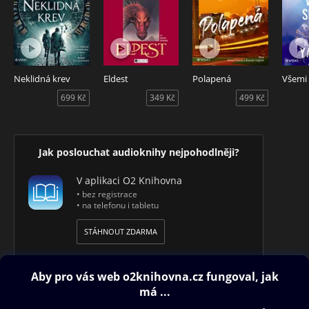
Přízrak – audiokniha obsahuje hororové povídky, jejichž
autorem je Montague Rhodes James. Čte Petr Šmíd, Arnošt
Goldflam, Marta Dancingerová, William Valerián a Pavel
Nový.
Neklidná krev
Eldest
Polapená
Všemi
699 Kč
349 Kč
499 Kč
Jak poslouchat audioknihy nejpohodlněji?
V aplikaci O2 Knihovna
• bez registrace
• na telefonu i tabletu
STÁHNOUT ZDARMA