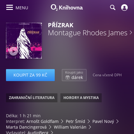
MENU
PŘÍZRAK
Montague Rhodes James
Koupit jako
KOUPIT ZA 99 KČ
Cena včetně DPH
dárek
ZAHRANIČNÍ LITERATURA
HORORY A MYSTIKA
Délka: 1 h 21 min
Interpret:
Arnošt Goldflam
Petr Šmíd
Pavel Nový
Marta Dancingerová
William Valerián
Vydavatel:
AudioBerg