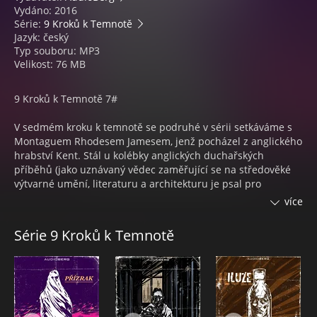
Vydáno: 2016
Série:
9 Kroků k Temnotě
Jazyk: český
Typ souboru: MP3
Velikost: 76 MB
9 Kroků k Temnotě 7#
V sedmém kroku k temnotě se podruhé v sérii setkáváme s
Montaguem Rhodesem Jamesem, jenž pocházel z anglického
hrabství Kent. Stál u kolébky anglických duchařských
příběhů (jako uznávaný vědec zaměřující se na středověké
výtvarné umění, literaturu a architekturu je psal pro
potěšení a zveřejnil je až na nátlak přátel) a jeho dílo se
více
stalo obrovskou inspirací pro Howarda Phillipse Lovecrafta.
Ve svých duchařských povídkách, které se vyznačovaly velkou
Série 9 Kroků k Temnotě
různorodostí, vycházel z gotického románu. Děj povídky Jen
hvízdni, chlapče, a já přiběhnu se odvíjí od situace, kdy
skeptický profesor Parkins nalezne píšťalku s nápisy v
latině… a samozřejmě do ní pískne. V povídce Stalo se ve
škole se atmosféra tajemna a strachu pro změnu točí okolo
záhadné byzantské mince. První povídku čtou Petr Šmíd,