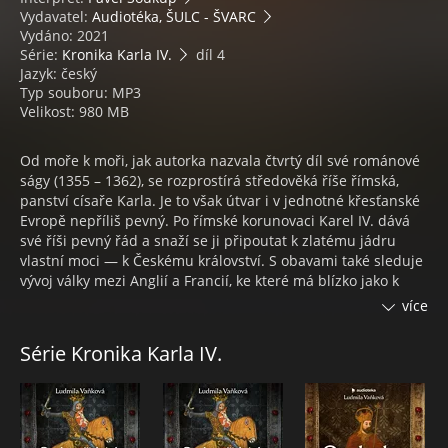
Vydavatel:
Audiotéka, ŠULC - ŠVARC
Vydáno: 2021
Série:
Kronika Karla IV.
díl 4
Jazyk: český
Typ souboru: MP3
Velikost: 980 MB
Od moře k moři, jak autorka nazvala čtvrtý díl své románové
ságy (1355 – 1362), se rozprostírá středověká říše římská,
panství císaře Karla. Je to však útvar i v jednotné křesťanské
Evropě nepříliš pevný. Po římské korunovaci Karel IV. dává
své říši pevný řád a snaží se ji připoutat k zlatému jádru
vlastní moci — k Českému království. S obavami také sleduje
vývoj války mezi Anglií a Francií, ke které má blízko jako k
zemi, kde vyrůstal. Zároveň s obtížemi buduje přátelské
více
vztahy na východě, s Polským a Uherským královstvím a s
Habsburky v rakouských zemích. Diplomatickým úsilím
Série Kronika Karla IV.
připravuje půdu pro návrat Svatého stolce z Avignonu do
Říma a vychází dobře se všemi papeži, kteří se na něm
střídají a jsou často rozdílní.
Evropu hlavně na západě sužuje velký mor, který se v