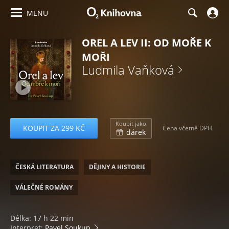
MENU
OREL A LEV II: OD MOŘE K
MOŘI
Ludmila Vaňková
Koupit jako
KOUPIT ZA 299 KČ
Cena včetně DPH
dárek
ČESKÁ LITERATURA
DĚJINY A HISTORIE
VÁLEČNÉ ROMÁNY
Délka: 17 h 22 min
Interpret:
Pavel Soukup