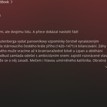
tBook
3
mi, ale dvojímu lidu. A přece dokázal nastolit řád!
utenberga vydat panovníkovy vzpomínky čerstvě vynalezeným
a stárnoucího českého krále Jiřího (1420–1471) k bilancování. Záhy
vného muže vracíme až k bratrovražedné bitvě u Lipan a obléhání
dkud zamlada odešel s ambiciózním snem: zajistit rozvrácené vlas
 že se o něj zasadí. Mečem i hlavou umírněného kališníka. Obratná
ycítit obojetnosti v táboře katolíků i utrakvistů vynesly tomuto
oži post soudce, hejtmana, posléze též funkci zemského správce 
ělého Ladislava Pohrobka – Habsburka drženého ve Vídni, aby Če
. A pak přijde Jiřího historická chvíle, byť není dynastické krve, ba
odle zlých jazyků pochybného původu… Co o tom všem soudí jeho
choť a moudrý šašek?
kop předkládá po Václavu Erbenovi další barvitý portrét výjimečné
a, proslulého nejen monumentální tělesnou konstrukcí, o níž vypo