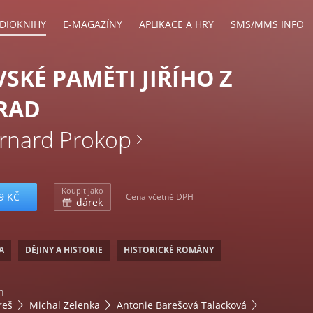
DIOKNIHY
E-MAGAZÍNY
APLIKACE A HRY
SMS/MMS INFO
SKÉ PAMĚTI JIŘÍHO Z
RAD
ernard Prokop
Koupit jako
9 KČ
Cena včetně DPH
dárek
A
DĚJINY A HISTORIE
HISTORICKÉ ROMÁNY
n
reš
Michal Zelenka
Antonie Barešová Talacková