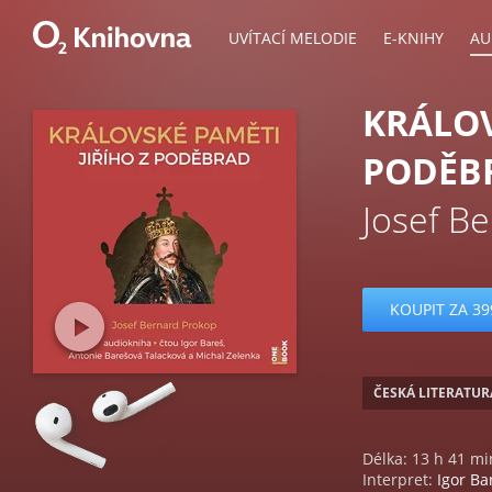
UVÍTACÍ MELODIE
E-KNIHY
AU
KRÁLOV
PODĚB
Josef B
KOUPIT ZA 39
ČESKÁ LITERATUR
Délka: 13 h 41 mi
Interpret:
Igor Ba