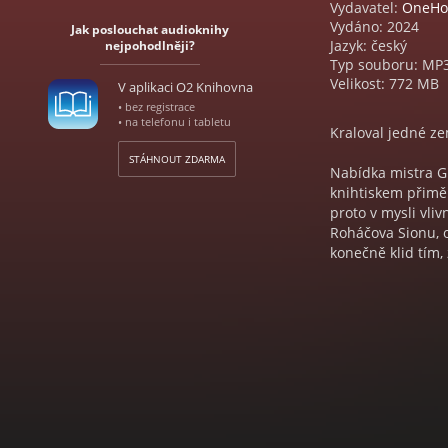
Vydavatel:
OneHo
Vydáno: 2024
Jak poslouchat audioknihy
Jazyk: český
nejpohodlněji?
Typ souboru: MP
Velikost: 772 MB
V aplikaci O2 Knihovna
• bez registrace
• na telefonu i tabletu
Kraloval jedné ze
STÁHNOUT ZDARMA
Nabídka mistra G
knihtiskem přiměl
proto v mysli vli
Roháčova Sionu, o
konečně klid tím,
diplomacie a dar v
obezřetnému velm
pobočníka nedosp
krvácely ještě víc
dokonce je prý p
prozíravá druhá 
Josef Bernard Pro
českého panovník