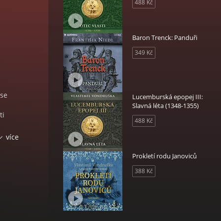
488 Kč
Baron Trenck: Panduři
349 Kč
 se
Lucemburská epopej III:
Slavná léta (1348-1355)
ti
488 Kč
více
a
chy
Prokletí rodu Janoviců
388 Kč
ho
vídá