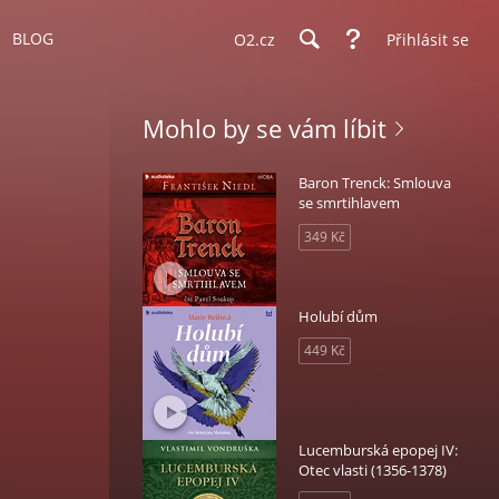
BLOG
O2.cz
Přihlásit se
Mohlo by se vám líbit
Baron Trenck: Smlouva
se smrtihlavem
349 Kč
Holubí dům
449 Kč
Lucemburská epopej IV:
Otec vlasti (1356-1378)