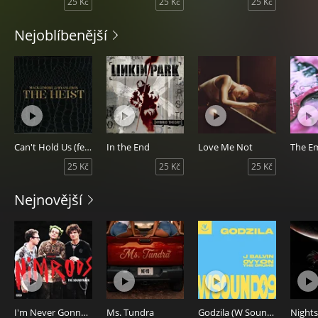
25 Kč
25 Kč
25 Kč
Nejoblíbenější
Can't Hold Us (feat. Ray Dalton)
In the End
Love Me Not
25 Kč
25 Kč
25 Kč
Nejnovější
I'm Never Gonna R.I.P.
Ms. Tundra
Godzila (W Sound 09)