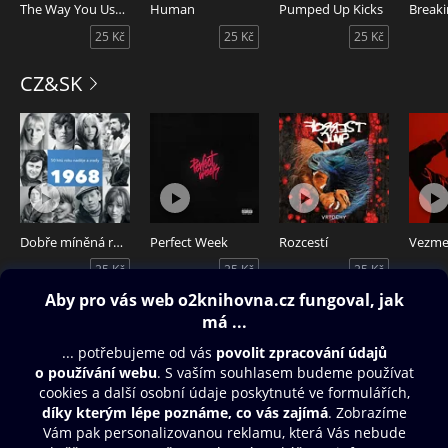
The Way You Used to Do
Human
Pumped Up Kicks
Breaki
25 Kč
25 Kč
25 Kč
CZ&SK
Dobře míněná rada (Běž domů, Ivane)
Perfect Week
Rozcestí
25 Kč
25 Kč
25 Kč
Obsah ke stažení
Moje O2 Knihovna
Další zábava