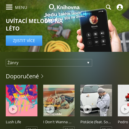
MENU
UVÍTACÍ MELODIE NA
LÉTO
PRVNÍ MĚSÍC ZDARMA
ZJISTIT VÍCE
Uvítací
Doporučené
melodie
Lush Life
I Don't Wanna Wait
Pistácie (feat. Sofian Medjmedj)
Pedro