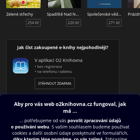
Zelené střechy
Spadiště Nad Novou Libní
Společenské vědy pro techniky
Prázd
254 Kč
220 Kč
271 Kč
Jak číst zakoupené e-knihy nejpohodlněji?
V aplikaci O2 Knihovna
• bez registrace
• na telefonu i tabletu
STÁHNOUT ZDARMA
Obsah ke stažení
Moje O2 Knihovna