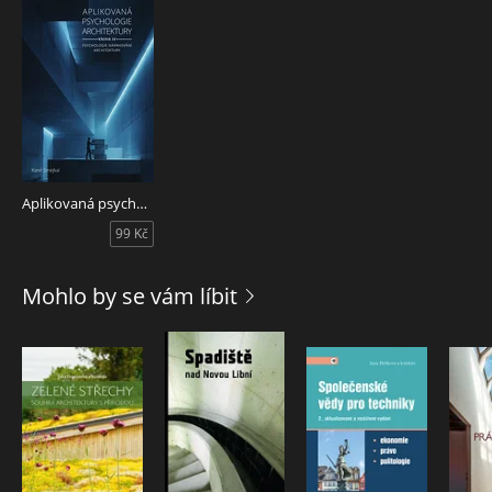
· inovativní metodiky včetně hry „Najdi si svého architekta“
· koncept psychologického auditu architektonického ateliéru
Aplikovaná psychologie architektury - Kniha IV.
99 Kč
Mohlo by se vám líbit