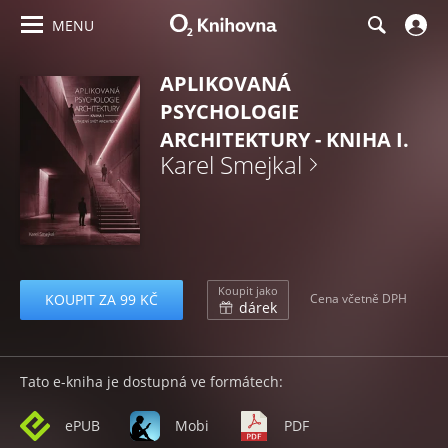
MENU
APLIKOVANÁ
PSYCHOLOGIE
ARCHITEKTURY - KNIHA I.
Karel Smejkal
Koupit jako
KOUPIT ZA 99 KČ
Cena včetně DPH
dárek
Tato e-kniha je dostupná ve formátech:
ePUB
Mobi
PDF