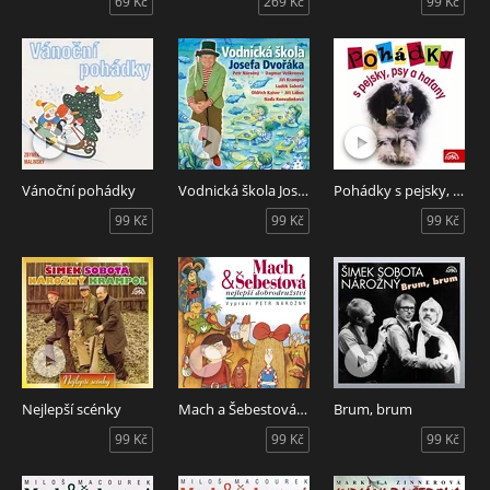
69 Kč
269 Kč
99 Kč
Vánoční pohádky
Vodnická škola Josefa Dvořáka
Pohádky s pejsky, psy a hafany
99 Kč
99 Kč
99 Kč
Nejlepší scénky
Mach a Šebestová - Nejlepší dobrodružství
Brum, brum
99 Kč
99 Kč
99 Kč