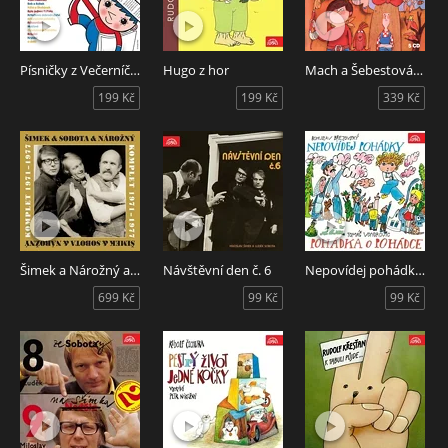
Písničky z Večerníčků
Hugo z hor
Mach a Šebestová - komplet
199 Kč
199 Kč
339 Kč
Šimek a Nárožný a Sobota - Komplet 1971-1977
Návštěvní den č. 6
Nepovídej pohádky, Pohádka o Pohádce
699 Kč
99 Kč
99 Kč