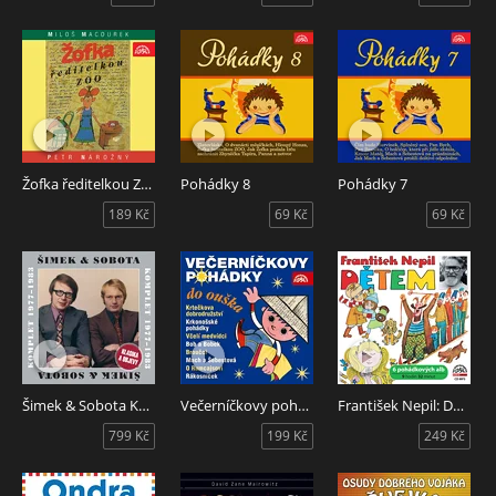
Žofka ředitelkou ZOO
Pohádky 8
Pohádky 7
189 Kč
69 Kč
69 Kč
Šimek & Sobota Komplet 1977-1983: Klasika a objevy
Večerníčkovy pohádky do ouška
František Nepil: Dětem
799 Kč
199 Kč
249 Kč