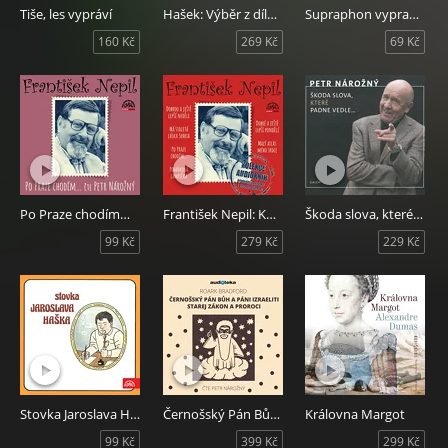
Tiše, les vypráví
Hašek: Výběr z díla světově proslulého spisovatele
Supraphon vypravuje...9
160 Kč
269 Kč
69 Kč
Po Praze chodím…
František Nepil: Kolekce audioknih
Škoda slova, které padne vedle...
99 Kč
279 Kč
229 Kč
Stovka Jaroslava Haška
Černošský Pán Bůh a páni Izraeliti / Starej zákon a proroci
Královna Margot
99 Kč
399 Kč
299 Kč