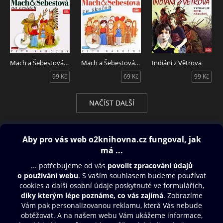
Mach a Šebestová na cestách
Mach a Šebestová za školou
Indiáni z Větrova
99 Kč
69 Kč
99 Kč
NAČÍST DALŠÍ
Obsah ke stažení
Moje O2 Knihovna
Další zábava