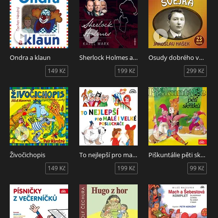
Ondra a klaun
Sherlock Holmes a případ Karel Marx
Osudy dobrého vojáka Švejka - komplet
149 Kč
199 Kč
299 Kč
Živočichopis
To nejlepší pro malé i velké posluchače
Piškuntálie pěti skřítků
149 Kč
199 Kč
99 Kč