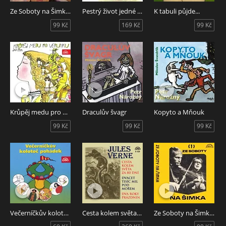
Ze Soboty na Šimka 2
Pestrý život jedné kočky
K tabuli půjde...
99 Kč
169 Kč
99 Kč
Krůpěj medu pro Verunku
Draculův švagr
Kopyto a Mňouk
99 Kč
99 Kč
99 Kč
Večerníčkův kolotoč pohádek
Cesta kolem světa za 80 dní, Dvacet tisíc mil pod mořem, Dva roky prázdnin
Ze Soboty na Šimka 1