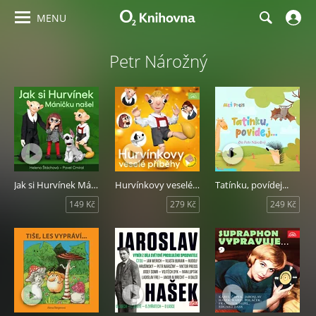
MENU
Petr Nárožný
Jak si Hurvínek Máničku našel
Hurvínkovy veselé příběhy
Tatínku, povídej...
149 Kč
279 Kč
249 Kč