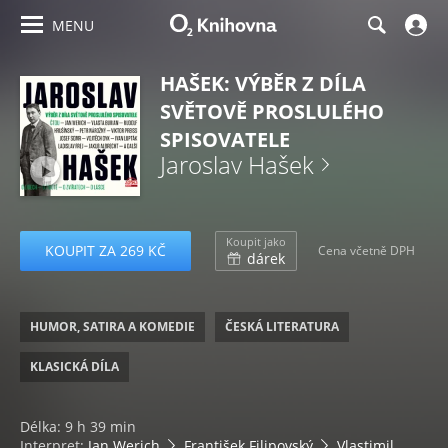
MENU
HAŠEK: VÝBĚR Z DÍLA
SVĚTOVĚ PROSLULÉHO
SPISOVATELE
Jaroslav Hašek
Koupit jako
KOUPIT ZA 269 KČ
Cena včetně DPH
dárek
HUMOR, SATIRA A KOMEDIE
ČESKÁ LITERATURA
KLASICKÁ DÍLA
Délka: 9 h 39 min
Interpret:
Jan Werich
František Filipovský
Vlastimil