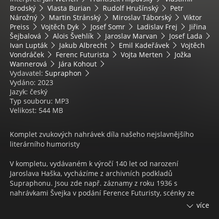
Brodský
Vlasta Burian
Rudolf Hrušínský
Petr
Nárožný
Martin Stránský
Miroslav Táborský
Viktor
Preiss
Vojtěch Dyk
Josef Somr
Ladislav Frej
Jiřina
Šejbalová
Alois Švehlík
Jaroslav Marvan
Josef Lada
Ivan Lupták
Jakub Albrecht
Emil Kadeřávek
Vojtěch
Vondráček
Ferenc Futurista
Vojta Merten
Jožka
Wannerová
Jára Kohout
Vydavatel:
Supraphon
Vydáno: 2023
Jazyk: český
Typ souboru: MP3
Velikost: 544 MB
Komplet zvukových nahrávek díla našeho nejslavnějšího
literárního humoristy
V kompletu, vydávaném k výročí 140 let od narození
Jaroslava Haška, vycházíme z archivních podkladů
Supraphonu. Jsou zde např. záznamy z roku 1936 s
nahrávkami Švejka v podání Ference Futuristy, scénky ze
Švejka z divadla Větrník z roku 1946 s Vlastimilem Brodským,
více
dále např. nepoužité zkušební snímky Švejka s Janem