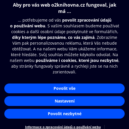
Obsah ke stažení
Moje O2 Knihovna
Další zábava
© O2 Czech Republic a.s.
Nákupní řád
Přístupnost
Aplikace O2 Knihovna
Zásady zpracování osobních údajů
Čti a poslouchej své e-knihy a
Cookies
audioknihy rychleji a pohodlněji.
Nastavení cookies
STÁHNOUT