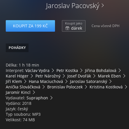
Jaroslav Pacovský
Koupit jako
KOUPIT ZA 199 KČ
Cena včetně DPH
dárek
POHÁDKY
Délka: 1 h 18 min
Interpret:
Václav Vydra
Petr Kostka
Jiřina Bohdalová
Karel Höger
Petr Nárožný
Josef Dvořák
Marek Eben
Jiří Klem
Hana Maciuchová
Jaroslav Satoranský
Anička Slováčková
Bronislav Poloczek
Kristina Kostková
Jaromír Kincl
Vydavatel:
Supraphon
Vydáno: 2018
Jazyk: český
Typ souboru: MP3
Velikost: 74 MB