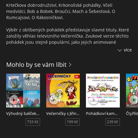
Krtečkova dobrodružství, Krkonošské pohádky, Včelí
medvídci, Bob a Bobek, Broučci, Mach a Šebestová, O
Rumcajsovi, O Rákosníčkovi.
Výběr z oblíbených pohádek představuje slavné tituly, které
založily věhlas televizního Večerníčka. Zvukové verze těchto
pohádek jsou stejně populární, jako jejich animované
předlohy. Při poslechu brilantní přehlídky díla skvělých
více
autorů a vypravěčů napadá srovnání s pohádkami, oživlými
na televizní obrazovce. Všichni ti, kteří převádějí pohyb do
Mohlo by se vám líbit
zvuku zde slaví svůj festival rovnocennosti s proslulou
českou školou animace. Dobrý večer a dobrou noc s
milovanými pohádkami.
Večerníčkovy pohádky do ouška je audiokniha s výběrem
nejznámějších večerníčků od autorů jako jsou Eva Košlerová,
Božena Šimková, Zdeněk Miler, Hana Doskočilová, Jiří
Šebánek, Jaroslav Pacovský, Vladimír Jiránek, Jan Karafiát,
Výhodný balíček Tympanum - Dramatizace pro děti
Večerníčky s Jiřinou Bohdalovou
Pohádkoví kamarádi
Miloš Macourek, Václav Čtvrtek a Jaromír Kincl.
733 Kč
199 Kč
239 Kč