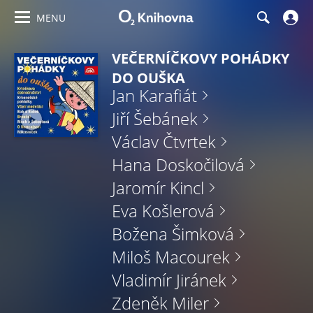
MENU
VEČERNÍČKOVY POHÁDKY
DO OUŠKA
Jan Karafiát
Jiří Šebánek
Václav Čtvrtek
Hana Doskočilová
Jaromír Kincl
Eva Košlerová
Božena Šimková
Miloš Macourek
Vladimír Jiránek
Zdeněk Miler