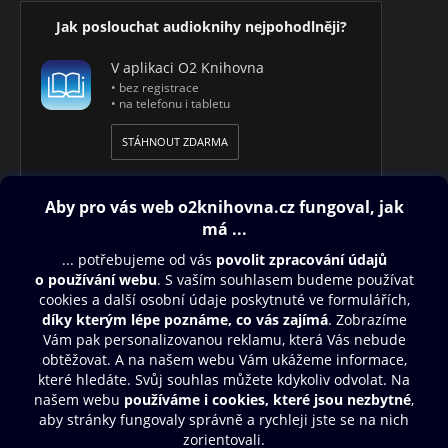
Jak poslouchat audioknihy nejpohodlněji?
V aplikaci O2 Knihovna
• bez registrace
• na telefonu i tabletu
STÁHNOUT ZDARMA
Obsah ke stažení
Moje O2 Knihovna
Další zábava
© O2 Czech Republic a.s.