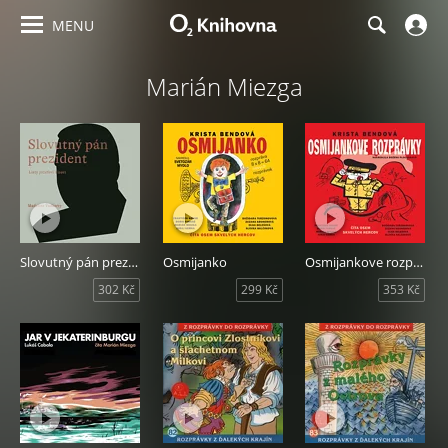
MENU
Marián Miezga
Slovutný pán prezident
Osmijanko
Osmijankove rozprávky
302 Kč
299 Kč
353 Kč