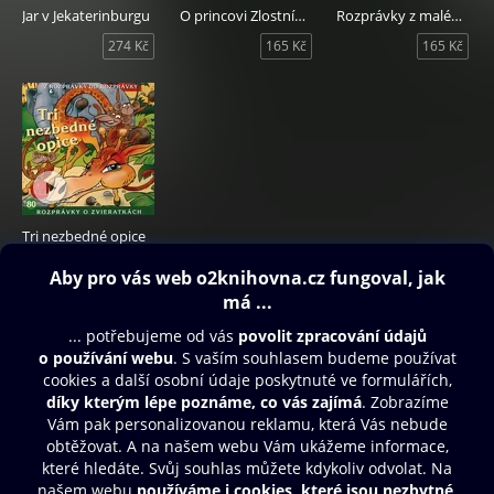
Jar v Jekaterinburgu
O princovi Zlostníkovi a šľachetnom Milkovi
Rozprávky z malého ostrova
274 Kč
165 Kč
165 Kč
Tri nezbedné opice
165 Kč
Obsah ke stažení
Moje O2 Knihovna
Další zábava