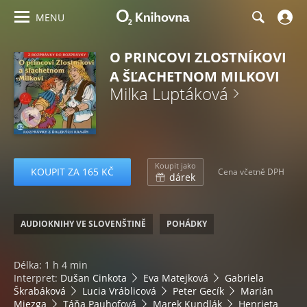
MENU
O PRINCOVI ZLOSTNÍKOVI
A ŠĽACHETNOM MILKOVI
Milka Luptáková
Koupit jako
KOUPIT ZA 165 KČ
Cena včetně DPH
dárek
AUDIOKNIHY VE SLOVENŠTINĚ
POHÁDKY
Délka: 1 h 4 min
Interpret:
Dušan Cinkota
Eva Matejková
Gabriela
Škrabáková
Lucia Vráblicová
Peter Gecík
Marián
Miezga
Táňa Pauhofová
Marek Kundlák
Henrieta