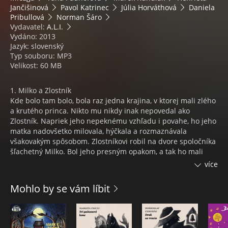
Jančišinová
Pavol Katrinec
Júlia Horváthová
Daniela
Pribullová
Norman Šáro
Vydavatel:
A.L.I.
Vydáno: 2013
Jazyk: slovenský
Typ souboru: MP3
Velikost: 60 MB
1. Milko a Zlostník
Kde bolo tam bolo, bola raz jedna krajina, v ktorej mali zlého
a krutého princa. Nikto mu nikdy inak nepovedal ako
Zlostník. Napriek jeho nepeknému vzhľadu i povahe, ho jeho
matka nadovšetko milovala, hýčkala a rozmaznávala
všakovakým spôsobom. Zlostníkovi robil na dvore spoločníka
šľachetný Milko. Bol jeho presným opakom, a tak ho mali
všetci veľmi radi. Zlostník mu závidel jeho krásny vzhľad i
více
jeho obľúbenosť medzi dvoranmi, a tak sa rozhodol, že sa
nepohodlného spoločníka strasie. Ako to všetko dopadne? To
Mohlo by se vám líbit
sa dozviete v našej rozprávke.
Účinkujú:
Víla Dobruška: Gabriela Škrabáková