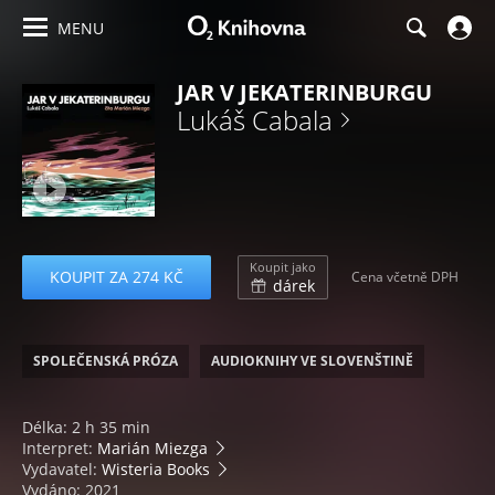
MENU
JAR V JEKATERINBURGU
Lukáš Cabala
Koupit jako
KOUPIT ZA 274 KČ
Cena včetně DPH
dárek
SPOLEČENSKÁ PRÓZA
AUDIOKNIHY VE SLOVENŠTINĚ
Délka: 2 h 35 min
Interpret:
Marián Miezga
Vydavatel:
Wisteria Books
Vydáno: 2021