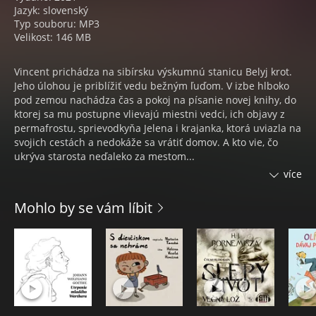
Jazyk: slovenský
Typ souboru: MP3
Velikost: 146 MB
Vincent prichádza na sibírsku výskumnú stanicu Belyj krot.
Jeho úlohou je priblížiť vedu bežným ľuďom. V izbe hlboko
pod zemou nachádza čas a pokoj na písanie novej knihy, do
ktorej sa mu postupne vlievajú miestni vedci, ich objavy z
permafrostu, sprievodkyňa Jelena i krajanka, ktorá uviazla na
svojich cestách a nedokáže sa vrátiť domov. A kto vie, čo
ukrýva starosta neďaleko za mestom...
více
Druhá kniha Lukáša Cabalu, ktorý bol so svojím debutom
Satori v Trenčíne (Artforum, 2020) nominovaný do desiatky
Mohlo by se vám líbit
ceny Anasoft litera.
Kompletnú neskrátenú verziu knihy číta Marián Miezga.
Vyštudoval herectvo na VŠMU a od roku 2003 pôsobí v
divadle Astorka Korzo´90. Poznáte ho nielen z filmov a
seriálov, ale aj z bláznivej šou Partička či z charitatívneho
projektu Bazár chalaňov, ktorý tvorí s hereckými kolegami
Jakabom, Kemkom a Latinákom. Má dvoch synov a žije v