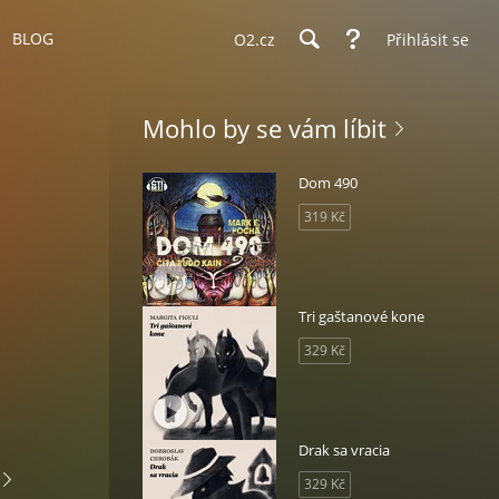
BLOG
O2.cz
Přihlásit se
Mohlo by se vám líbit
Dom 490
319 Kč
Tri gaštanové kone
329 Kč
Drak sa vracia
329 Kč