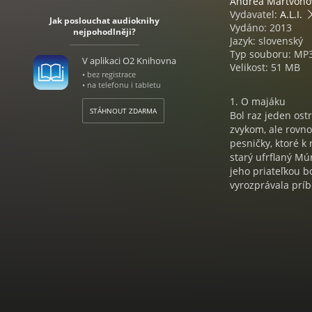
Andrea Martvoňo
Vydavatel:
A.L.I.
Jak poslouchat audioknihy
Vydáno: 2013
nejpohodlněji?
Jazyk: slovenský
Typ souboru: MP
V aplikaci O2 Knihovna
Velikost: 51 MB
• bez registrace
• na telefonu i tabletu
1. O majáku
STÁHNOUT ZDARMA
Bol raz jeden ost
zvykom, ale rovno
pesničky, ktoré k
starý ufrflaný Mú
jeho priateľkou b
vyrozprávala prí
Účinkujú:
Čajka: Oľga Šalag
Maják: Štefan Mar
Múr: František K
Mangovník: Brani
Banánovník: Pavo
Kokosovník: Mare
Vlnky: Andrea Ma