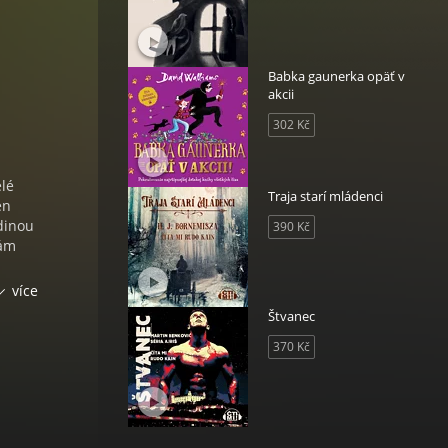
Babka gaunerka opäť v
akcii
302 Kč
elé
Traja starí mládenci
en
edinou
390 Kč
vám
více
Štvanec
370 Kč