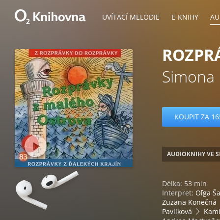
UVÍTACÍ MELODIE
E-KNIHY
AU
ROZPR
Simona 
KOUPIT ZA 16
AUDIOKNIHY VE 
Délka: 53 min
Interpret:
Oľga Š
Zuzana Konečná
Pavlíková
Kamil