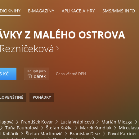
DIOKNIHY
E-MAGAZÍNY
APLIKACE A HRY
SMS/MMS INFO
ÁVKY Z MALÉHO OSTROVA
Rezníčeková
Koupit jako
5 KČ
Cena včetně DPH
dárek
SLOVENŠTINĚ
POHÁDKY
alagová
František Kovár
Lucia Vráblicová
Marián Miezga
Táňa Pauhofová
Štefan Kožka
Marek Kundlák
Miroslava
 Kollárik
Štefan Martinovič
Branislav Deák
Pavol Katrinec