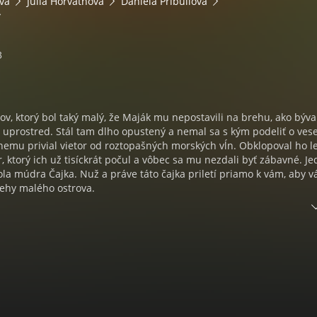
vá
Júlia Horváthová
Daniela Pribullová
3
rov, ktorý bol taký malý, že Maják mu nepostavili na brehu, ako býva
 uprostred. Stál tam dlho opustený a nemal sa s kým podeliť o ves
 nemu privial vietor od roztopašných morských vĺn. Obklopoval ho l
r, ktorý ich už tisíckrát počul a vôbec sa mu nezdali byť zábavné. J
ola múdra Čajka. Nuž a práve táto čajka priletí priamo k vám, aby 
behy malého ostrova.
ová
tinovič
ovár
slav Deák
l Katrinec
k Kundlák
rtvoňová, Miroslava Pavlíková, Zuzana Konečná