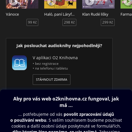
Vánoce
Haló, paní Láryfáry
Klan Rudé lišky
99 Kč
298 Kč
299 Kč
Jak poslouchat audioknihy nejpohodlněji?
V aplikaci O2 Knihovna
• bez registrace
• na telefonu i tabletu
STÁHNOUT ZDARMA
Obsah ke stažení
Moje O2 Knihovna