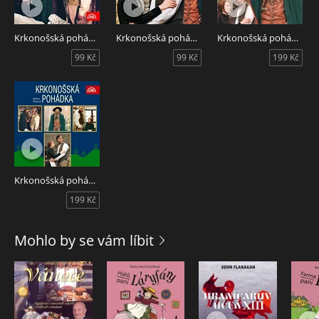
Krkonošská pohádka 3 - Jak Trautenberk pořádal vepřové hody
Krkonošská pohádka 2 - Jak dostal Kuba od Krakonoše dukát
Krkonošská pohádka 1 - Jak Trautenberk pytlačil v Krakonošově revíru
99 Kč
99 Kč
199 Kč
Krkonošská pohádka 1 - 3
199 Kč
Mohlo by se vám líbit