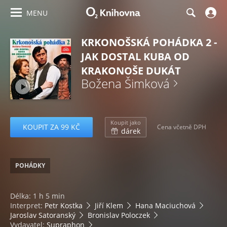
MENU
KRKONOŠSKÁ POHÁDKA 2 -
JAK DOSTAL KUBA OD
KRAKONOŠE DUKÁT
Božena Šimková
Koupit jako
KOUPIT ZA 99 KČ
Cena včetně DPH
dárek
POHÁDKY
Délka: 1 h 5 min
Interpret:
Petr Kostka
Jiří Klem
Hana Maciuchová
Jaroslav Satoranský
Bronislav Poloczek
Vydavatel:
Supraphon