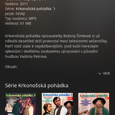
Vydáno: 2011
Série:
Krkonošská pohádka
Jazyk: český
Typ souboru: MP3
Velikost: 61 MB
Krkonošská pohádka spisovatelky Boženy Šimkové si už
několik desetiletí drží prvenství mezi televizními večerníčky.
Patří totiž stále k nejoblíbenějším. Jistě kvůli hereckým
výkonům i skvělému zvukovému zpracování s původní
hudbou Vadima Petrova.
Obsah:
1. Jak dostal Kuba od Krakonoše dukát
více
2. Jak Trautenberk otrávil strakatou kozu
3. Jak Trautenberk vystrojil hostinu štěpanickému baronovi
Série Krkonošská pohádka
4. Jak si Trautenberk pochutnal na čerstvých pstruzích
Krkonošská pohádka 2 - Jak dostal Kuba od Krakonoše dukát
- kultovní pohádky z Krkonoš Boženy Šimkové. Na audioknize
tak účinkují Hana Maciuchová, Jaroslav Satoranský, Bronislav
Poloczek, Jiří Klem, Petr Kostka.