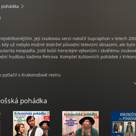
á pohádka
3
k nejoblíbenějším. Její zvukovou verzi natočil Supraphon v letech 200
, kdy už nebylo možné dodržet původní televizní obsazení, ale bylo
opularita neopadla. Jistě kvůli hereckým výkonům i skvělému zvuko
odní hudbou Vadima Petrova. Komplet kultovních pohádek z Krkono
k pytlačil v Krakonošově revíru
rk topil Krakonošovým bukem
enberk sojčí peříčko
 ke Krakonošovi
nošská pohádka
tenberk dát Kubu na vojnu
a od Krakonoše dukát
k otrávil strakatou kozu
k vystrojil hostinu štěpanickému baronovi
berk pochutnal na čerstvých pstruzích
erk pořádal vepřové hody
rk kradl zvířátkům zásoby na zimu