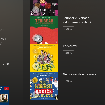
Teribear 2 - Záhada
vyloupeného skleníku
299 Kč
0 a
vému
š.
Packallovi
348 Kč
více
Nejhorší rodiče na světě
349 Kč