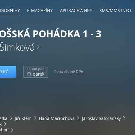
DIOKNIHY
E-MAGAZÍNY
APLIKACE A HRY
SMS/MMS INFO
ŠSKÁ POHÁDKA 1 - 3
Šimková
Koupit jako
9 KČ
Cena včetně DPH
dárek
stka
Jiří Klem
Hana Maciuchová
Jaroslav Satoranský
k
phon