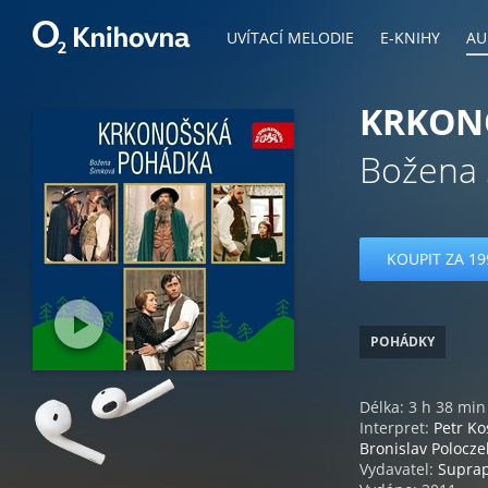
UVÍTACÍ MELODIE
E-KNIHY
AU
KRKONO
Božena 
KOUPIT ZA 19
POHÁDKY
Délka: 3 h 38 min
Interpret:
Petr Ko
Bronislav Polocze
Vydavatel:
Supra