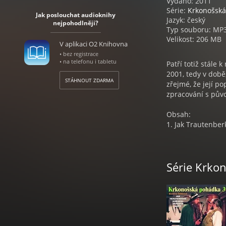
Vydáno: 2011
Série:
Krkonošsk
Jak poslouchat audioknihy
Jazyk: český
nejpohodlněji?
Typ souboru: MP
Velikost: 206 MB
V aplikaci O2 Knihovna
• bez registrace
• na telefonu i tabletu
Patří totiž stále 
2001, tedy v době
STÁHNOUT ZDARMA
zřejmé, že její p
zpracování s pův
Obsah:
1. Jak Trautenber
2. Jak Trautenbe
3. Jak chtěl Traut
4. Jak Kuba utekl
Série Krko
5. Jak chtěl Trau
6. Jak dostal Kub
7. Jak Trautenber
8. Jak Trautenber
9. Jak si Trauten
10. Jak Trautenb
11. Jak Trautenbe