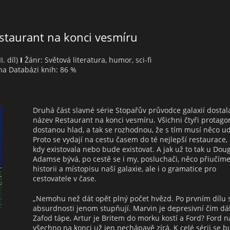
staurant na konci vesmíru
I. díl)
I
Žánr: Světová literatura, humor, sci-fi
a Databázi knih: 86 %
Druhá část slavné série Stopařův průvodce galaxií dostal
název Restaurant na konci vesmíru. Všichni čtyři protago
dostanou hlad, a tak se rozhodnou, že s tím musí něco ud
Proto se vydají na cestu časem do té nejlepší restaurace, 
kdy existovala nebo bude existovat. A jak už to tak u Dou
Adamse bývá, po cestě se i my, posluchači, něco přiučíme
historii a místopisu naší galaxie, ale i o gramatice pro
cestovatele v čase.
„Nemohu než dát opět plný počet hvězd. Po prvním dílu 
absurdnosti jenom stupňují. Marvin je depresivní čím dál
Zafod tápe, Artur je Britem do morku kostí a Ford? Ford n
všechno na konci už jen nechápavě zírá. K celé sérii se 