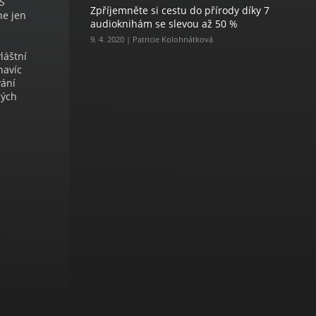
 S
Zpříjemněte si cestu do přírody díky 7
ne jen
audioknihám se slevou až 50 %
9. 4. 2020 | Patricie Kolohnátková
láštní
navíc
vání
lých