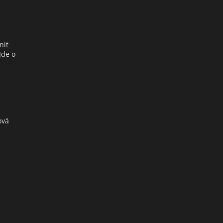
nit
Jde o
ová