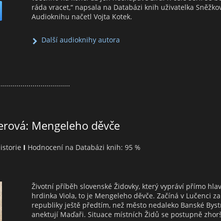
ráda vracet,“ napsala na Databázi knih uživatelka Sněžko
Audioknihu načetl Vojta Kotek.
Další audioknihy autora
....................................
herová: Mengeleho děvče
historie
I
Hodnocení na Databázi knih: 95 %
Životní příběh slovenské Židovky, který vypráví přímo hla
hrdinka Viola, to je Mengeleho děvče. Začíná v Lučenci za
republiky ještě předtím, než město nedaleko Banské Byst
anektují Maďaři. Situace místních Židů se postupně zhor