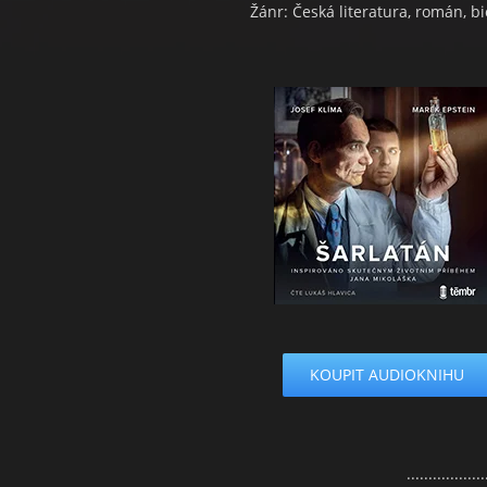
Žánr: Česká literatura, román, b
KOUPIT AUDIOKNIHU
..................