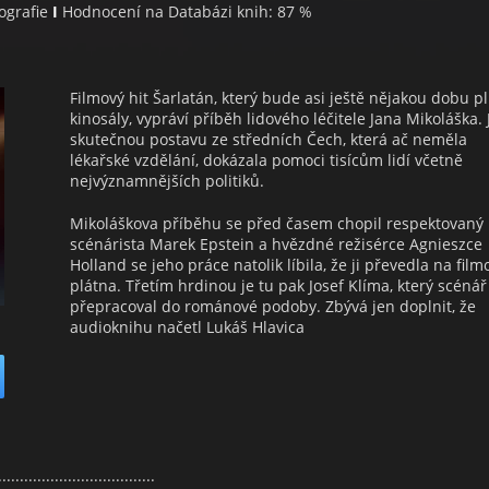
iografie
I
Hodnocení na Databázi knih: 87 %
Filmový hit Šarlatán, který bude asi ještě nějakou dobu pl
kinosály, vypráví příběh lidového léčitele Jana Mikoláška. 
skutečnou postavu ze středních Čech, která ač neměla
lékařské vzdělání, dokázala pomoci tisícům lidí včetně
nejvýznamnějších politiků.
Mikoláškova příběhu se před časem chopil respektovaný
scénárista Marek Epstein a hvězdné režisérce Agnieszce
Holland se jeho práce natolik líbila, že ji převedla na film
plátna. Třetím hrdinou je tu pak Josef Klíma, který scénář
přepracoval do románové podoby. Zbývá jen doplnit, že
audioknihu načetl Lukáš Hlavica
....................................