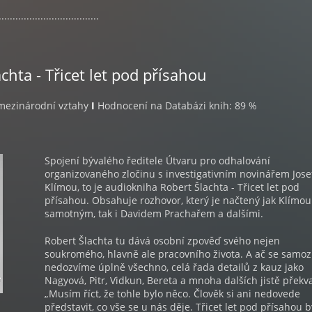
....................................
chta - Třicet let pod přísahou
, mezinárodní vztahy
I
Hodnocení na Databázi knih: 89 %
Spojení bývalého ředitele Útvaru pro odhalování
organizovaného zločinu s investigativním novinářem Jos
Klímou, to je audiokniha Robert Šlachta - Třicet let pod
přísahou. Obsahuje rozhovor, který je načtený jak Klímou
samotným, tak i Davidem Prachařem a dalšími.
Robert Šlachta tu dává osobní zpověď svého nejen
soukromého, hlavně ale pracovního života. A ač se samo
nedozvíme úplně všechno, celá řada detailů z kauz jako
Nagyová, Pitr, Vidkun, Bereta a mnoha dalších jistě překv
„Musím říct, že tohle bylo něco. Člověk si ani nedovede
představit, co vše se u nás děje. Třicet let pod přísahou b