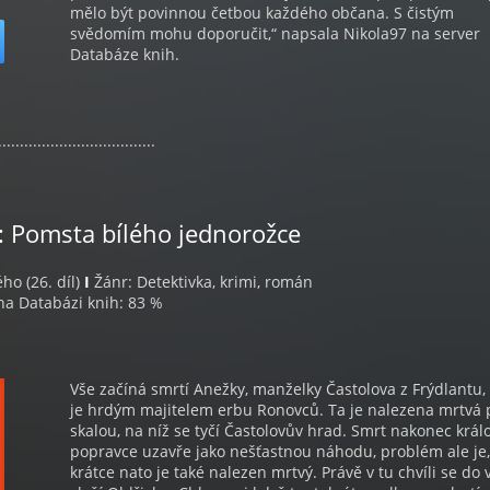
mělo být povinnou četbou každého občana. S čistým
svědomím mohu doporučit,“ napsala Nikola97 na server
Databáze knih.
....................................
: Pomsta bílého jednorožce
ého (26. díl)
I
Žánr: Detektivka, krimi, román
a Databázi knih: 83 %
Vše začíná smrtí Anežky, manželky Častolova z Frýdlantu, 
je hrdým majitelem erbu Ronovců. Ta je nalezena mrtvá
skalou, na níž se tyčí Častolovův hrad. Smrt nakonec král
popravce uzavře jako nešťastnou náhodu, problém ale je,
krátce nato je také nalezen mrtvý. Právě v tu chvíli se do