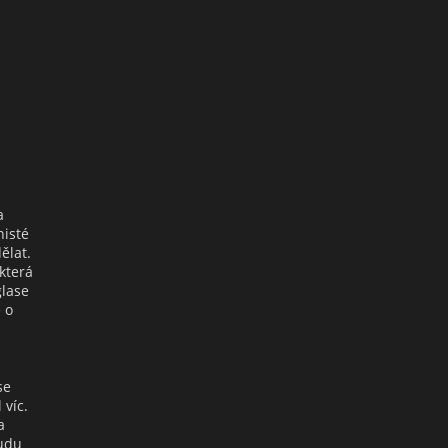
a
nisté
ělat.
která
glase
 o
se
 víc.
a
budu