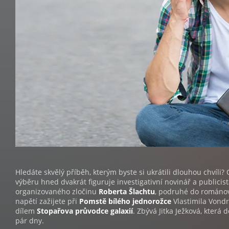
Hledáte skvělý příběh, kterým byste si ukrátili dlouhou chvíli? 
výběru hned dvakrát figuruje investigativní novinář a publicis
organizovaného zločinu
Roberta Šlachtu
, podruhé do románov
napětí zažijete při
Pomstě bílého jednorožce
Vlastimila Vondr
dílem
Stopařova průvodce galaxií
. Zbývá Jitka Ježková, která
pár dny.