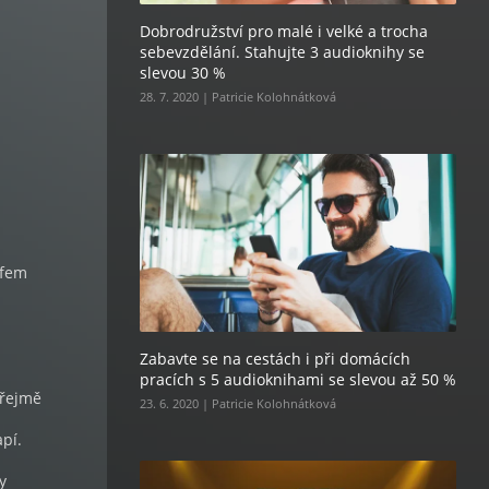
Dobrodružství pro malé i velké a trocha
sebevzdělání. Stahujte 3 audioknihy se
slevou 30 %
28. 7. 2020 | Patricie Kolohnátková
efem
Zabavte se na cestách i při domácích
pracích s 5 audioknihami se slevou až 50 %
zřejmě
23. 6. 2020 | Patricie Kolohnátková
apí.
y