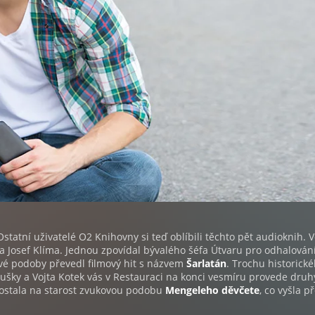
Ostatní uživatelé O2 Knihovny si teď oblíbili těchto pět audioknih. 
ta Josef Klíma. Jednou zpovídal bývalého šéfa Útvaru pro odhalován
é podoby převedl filmový hit s názvem
Šarlatán
. Trochu historick
ušky a Vojta Kotek vás v Restauraci na konci vesmíru provede dru
 dostala na starost zvukovou podobu
Mengeleho děvčete
, co vyšla p