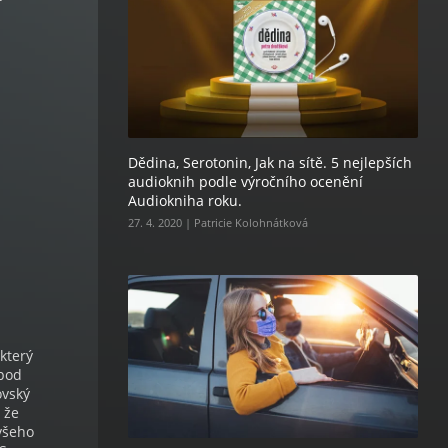
Dědina, Serotonin, Jak na sítě. 5 nejlepších
audioknih podle výročního ocenění
Audiokniha roku.
27. 4. 2020 | Patricie Kolohnátková
který
 pod
ovský
 že
 všeho