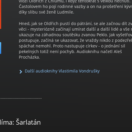
vloží Oldřich z Chlumu, i když tentokrát s velkou nechutí.
Častolovem ho pojí rodinné vazby a on na prošetření kýv
díky slibu své ženě Ludmile.
Hned, jak se Oldřich pustí do pátrání, se ale začnou dít zv
věci - mysteriózně začínají umírat další a další lidé a vše 
ukazuje na záhadnou soutěsku zvanou Peklo. Jak vyšetřo
postupuje, začíná se ukazovat, že vraždy nikdo z podezře
spáchat nemohl. Proto nastupuje církev - o jednání sil
pekelných totiž není pochyb. Audioknihu načetl Aleš
Procházka.
Další audioknihy Vlastimila Vondrušky
....................................
líma: Šarlatán