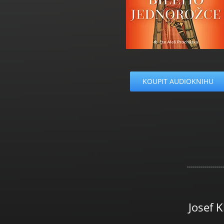
KOUPIT AUDIOKNIHU
..................
Josef K