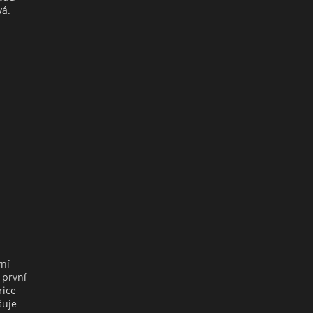
vá.
vní
 první
rice
šuje