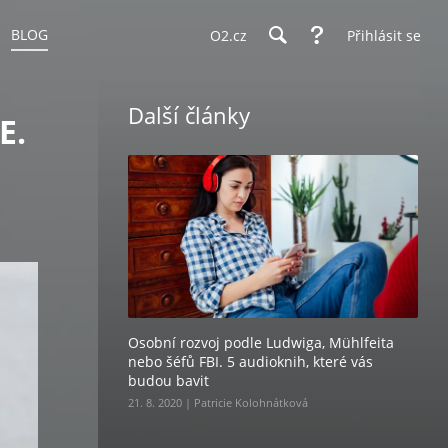
BLOG
O2.cz
Přihlásit se
Další články
E.
Osobní rozvoj podle Ludwiga, Mühlfeita
nebo šéfů FBI. 5 audioknih, které vás
budou bavit
21. 8. 2020 | Patricie Kolohnátková