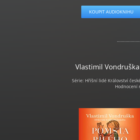
KOUPIT AUDIOKNIHU
..................
Vlastimil Vondruška
Série: Hříšní lidé Království česk
Hodnocení n