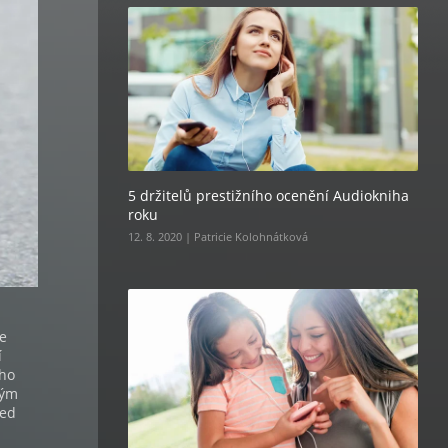
5 držitelů prestižního ocenění Audiokniha
roku
12. 8. 2020 | Patricie Kolohnátková
Ve
í
ého
hým
řed