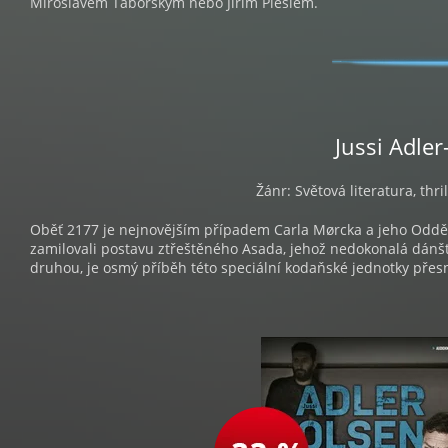
Miroslavem Táborským nebo Jiřím Pleslem.
Jussi Adle
Žánr: Světová literatura, thri
Oběť 2177 je nejnovějším případem Carla Mørcka a jeho Oddělení
zamilovali postavu ztřeštěného Asada, jehož nedokonalá dánšt
druhou, je osmý příběh této speciální kodaňské jednotky přes