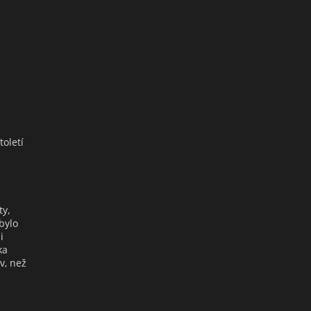
toletí
ty,
bylo
i
ka
v, než