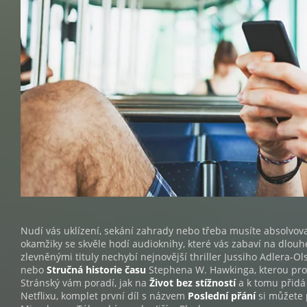
Nudí vás uklízení, sekání zahrady nebo třeba musíte absolvo
okamžiky se skvěle hodí audioknihy, které vás zabaví na dlouhé
zlevněnými tituly nechybí nejnovější thriller Jussiho Adlera-
nebo
Stručná historie času
Stephena W. Hawkinga, kterou pro v
Stránský vám poradí, jak na
Život bez stížností
a k tomu přid
Netflixu, komplet první díl s názvem
Poslední přání
si můžete 