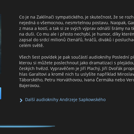
Co je na Zaklínači sympatického, je skutečnost, že se roz
nejedná o všemocnou, nesmrtelnou postavu. Naopak, Gar
z masa a kostí, a tak si ze svých výprav odnáší šrámy na tě
na duši. Co mu ale i přesto nechybí, je humor, díky kter
zapsal do srdcí milionů čtenářů, hráčů, diváků i posluch
celém světě.
Všech šest povídek je pak součástí audioknihy Poslední p
kterou si můžete poslechnout jako dramatizaci s plejádo
českých hvězd. Vypravěčem je Jiří Plachý, Jiří Dvořák propů
hlas Garaltovi a kromě nich tu uslyšíte například Mirosla
Táborského, Petru Horváthovou, Ivana Čermáka nebo Ver
Bajerovou.
Další audioknihy Andrzeje Sapkowského