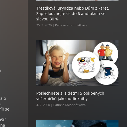
Třeštíková, Bryndza nebo Dům z karet.
Zaposlouchejte se do 6 audioknih se
slevou 30 %
25. 3. 2020 | Patricie Kolohnátková
a
Poslechněte si s dětmi 5 oblíbených
 a o
večerníčků jako audioknihy
a
4. 2. 2020 | Patricie Kolohnátková
íli se
u
ští
 na