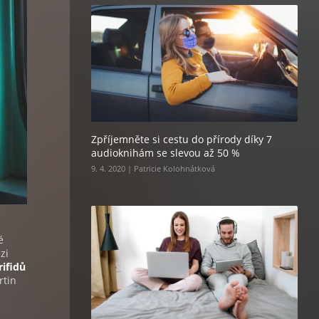
Zpříjemněte si cestu do přírody díky 7
audioknihám se slevou až 50 %
9. 4. 2020 | Patricie Kolohnátková
é
zi
rifidů
rtin