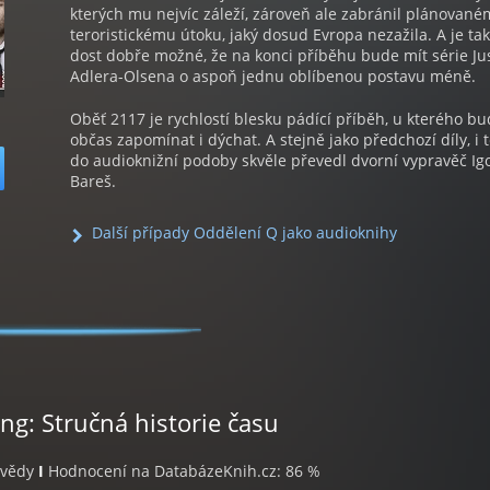
kterých mu nejvíc záleží, zároveň ale zabránil plánovan
teroristickému útoku, jaký dosud Evropa nezažila. A je ta
dost dobře možné, že na konci příběhu bude mít série Ju
Adlera-Olsena o aspoň jednu oblíbenou postavu méně.
Oběť 2117 je rychlostí blesku pádící příběh, u kterého b
občas zapomínat i dýchat. A stejně jako předchozí díly, i 
do audioknižní podoby skvěle převedl dvorní vypravěč Ig
Bareš.
Další případy Oddělení Q jako audioknihy
g: Stručná historie času
í vědy
I
Hodnocení na DatabázeKnih.cz: 86 %