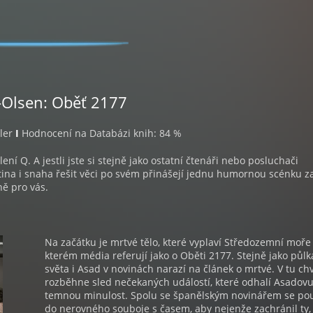
r-Olsen: Oběť 2177
ller
I
Hodnocení na Databázi knih: 84 %
 Q. A jestli jste si stejně jako ostatní čtenáři nebo posluchači
ina i snaha řešit věci po svém přinášejí jednu humornou scénku z
ně pro vás.
Na začátku je mrtvé tělo, které vyplaví Středozemní moře
kterém média referují jako o Oběti 2177. Stejně jako půlk
světa i Asad v novinách narazí na článek o mrtvé. V tu chv
rozběhne sled nečekaných událostí, které odhalí Asadov
temnou minulost. Spolu se španělským novinářem se pou
do nerovného souboje s časem, aby nejenže zachránil ty,