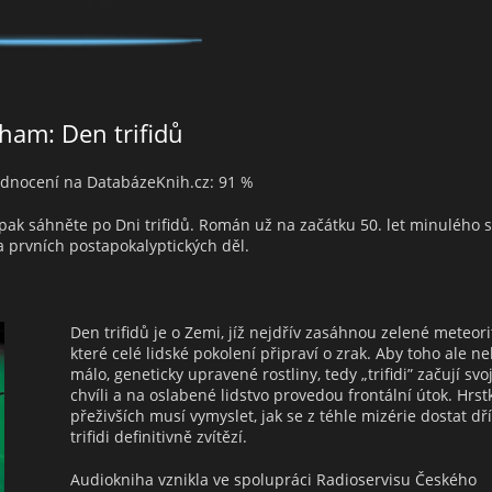
ham: Den trifidů
nocení na DatabázeKnih.cz: 91 %
, pak sáhněte po Dni trifidů. Román už na začátku 50. let minulého s
 prvních postapokalyptických děl.
Den trifidů je o Zemi, jíž nejdřív zasáhnou zelené meteori
které celé lidské pokolení připraví o zrak. Aby toho ale ne
málo, geneticky upravené rostliny, tedy „trifidi” začují svoj
chvíli a na oslabené lidstvo provedou frontální útok. Hrst
přeživších musí vymyslet, jak se z téhle mizérie dostat dří
trifidi definitivně zvítězí.
Audiokniha vznikla ve spolupráci Radioservisu Českého