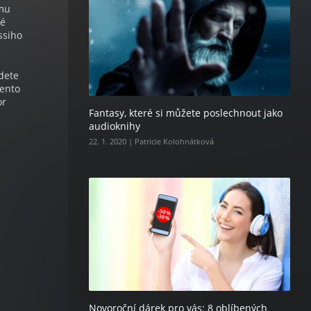
ému
ké
ssiho
udete
tento
or
Fantasy, které si můžete poslechnout jako
audioknihy
22. 1. 2020 | Patricie Kolohnátková
Novoroční dárek pro vás: 8 oblíbených