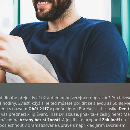
vat dlouhé přejezdy ať už autem nebo veřejnou dopravou? Pro takov
 hodiny. Zvlášť, když si je teď můžete pořídit se slevou až 50 %! Me
Olsena s názvem
Oběť 2117
v podání Igora Bareše, sci-fi klasika
Den t
ás přednesl Filip Švarc. Hlas Dr. House, jinak také český herec Ma
á návod na
Vztahy bez stížností
. A jestli jste propadli
Zaklínači
na
poslechnout v dramatizované úpravě s například Jiřím Dvořákem,