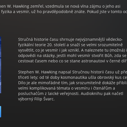
hen W. Hawking zemřel, vzedmula se nová vlna zájmu o jeho asi
á fyzika a vesmír, už ho pravděpodobně znáte. Pokud jste v tomto o
Stručná historie času shrnuje nejvýznamnější vědecko-
fyzikální teorie 20. století a snaží se velmi srozumitelně
vysvětlit, co je vesmír i jak vznikl. A naleznete tu (možná) i
odpovědi na otázky, jestli mohl vesmír stvořit Bůh, zda se
cestovat časem nebo co se stane astronautovi v černé díř
Stephen W. Hawking napsal Stručnou historii času už př
třiceti lety; od té doby kosmonautika ušla obrovský kus ce
Dílo je ale mimořádné tím, jak srozumitelně dokáže přibl
velmi komplikovaná témata o vesmíru i čtenářům a
posluchačům z laické veřejnosti. Audioknihu pak načetl
výborný Filip Švarc.