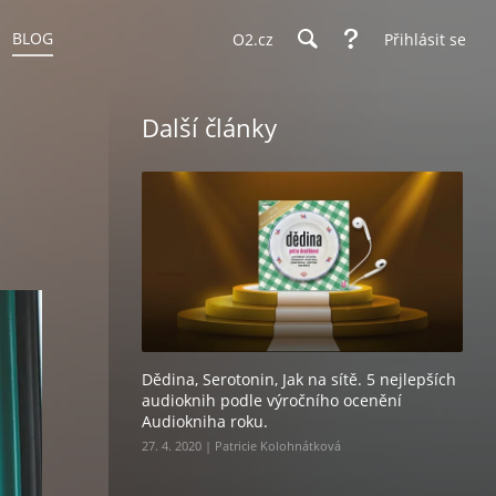
BLOG
O2.cz
Přihlásit se
Další články
Dědina, Serotonin, Jak na sítě. 5 nejlepších
audioknih podle výročního ocenění
Audiokniha roku.
27. 4. 2020 | Patricie Kolohnátková