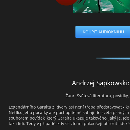
KOUPIT AUDIOKNIHU
Andrzej Sapkowski: 
Žánr: Světová literatura, povídky
Legendárního Garalta z Rivery asi není třeba představovat - kr
Netflix. Jeho počátky ale pochopitelně sahají do světa psanýc
souborem povídek, který Garalta ukazuje takového, jaký je. Jd
tak i lidí. Tedy v případě, kdy se zlouni pokoušejí ohrozit lidsk