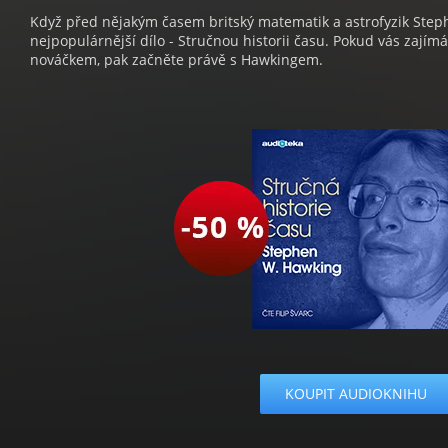
Když před nějakým časem britský matematik a astrofyzik Step
nejpopulárnější dílo - Stručnou historii času. Pokud vás zajím
nováčkem, pak začněte právě s Hawkingem.
KOUPIT AUDIOKNIHU