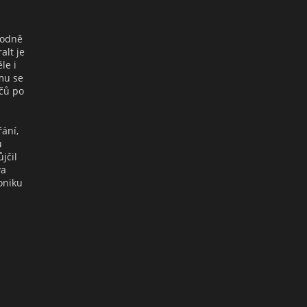
hodně
alt je
le i
ému se
ačů po
řání,
u
jčil
va
oniku