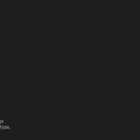
je
ijde,