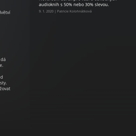
audioknih s 50% nebo 30% slevou.
9. 1. 2020 | Patricie Kolohnátková
dvětví
 dá
e.
ed
sty.
ižovat