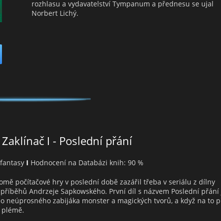
rozhlasu a vydavatelství Tympanum a přednesu se ujal
Norbert Lichý.
Zaklínač I - Poslední přání
, fantasy
I
Hodnocení na Databázi knih: 90 %
omě počítačové hry v poslední době zazářil třeba v seriálu z dílny
h příběhů Andrzeje Sapkowského. První díl s názvem Poslední přání 
e o neúprosného zabijáka monster a magických tvorů, a když na to př
é plémě.