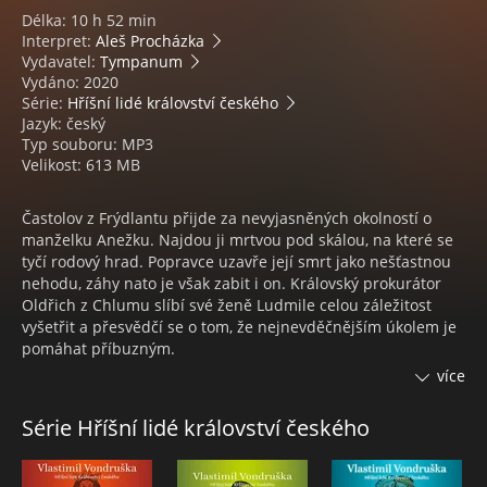
Délka: 10 h 52 min
Interpret:
Aleš Procházka
Vydavatel:
Tympanum
Vydáno: 2020
Série:
Hříšní lidé království českého
Jazyk: český
Typ souboru: MP3
Velikost: 613 MB
Častolov z Frýdlantu přijde za nevyjasněných okolností o
manželku Anežku. Najdou ji mrtvou pod skálou, na které se
tyčí rodový hrad. Popravce uzavře její smrt jako nešťastnou
nehodu, záhy nato je však zabit i on. Královský prokurátor
Oldřich z Chlumu slíbí své ženě Ludmile celou záležitost
vyšetřit a přesvědčí se o tom, že nejnevděčnějším úkolem je
pomáhat příbuzným.
více
Jakmile se pustí do pátrání, začnou mysteriózními způsoby
umírat další lidé. Spojujícím motivem série úmrtí je tajemná
Série Hříšní lidé království českého
soutěska, zvaná Peklo. Protože však nikdo z podezřelých
vraždy spáchat nemohl a ďáblovy stopy se zdají být
nepopiratelné, dostává se ke slovu inkvizice.