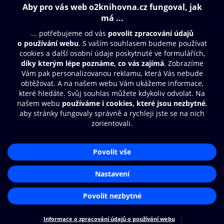
detektivního cyklu Hříšní lidé Království českého. Autor
Vlastimil Vondruška, čte Aleš Procházka.
Obsah ke stažení
Moje O2 Knihovna
Další zábava
© O2 Czech Republic a.s.
Nákupní řád
Přístupnost
Aplikace O2 Knihovna
Zásady zpracování osobních údajů
Čti a poslouchej své e-knihy a
Cookies
audioknihy rychleji a pohodlněji.
Nastavení cookies
STÁHNOUT