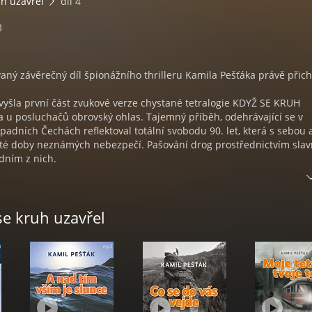
uh uzavřel
díl 4
3
aný závěrečný díl špionážního thrilleru Kamila Pešťáka právě přich
vyšla první část zvukové verze chystané tetralogie KDYŽ SE KRUH
 u posluchačů obrovský ohlas. Tajemný příběh, odehrávající se v
padních Čechách reflektoval totální svobodu 90. let, která s sebou 
 té doby neznámých nebezpečí. Pašování drog prostřednictvím sla
edním z nich.
A NAD TÍM VŠÍM JE SLUNCE (2021) a CO SE DO VÁS VEJDE (2023) sled
ního hrdiny Prófy a díky dramatickým odkazům a flashbackům poso
se kruh uzavřel
obou světových válek, jindy do pekla komunistické normalizace. Ta
vá i děj závěrečné části.
 Prófa se vzdá plánů na emigraci a zůstává v Československu se svo
ní. Železná opona se mezitím definitivně a neprodyšně uzavře. Tep
 tajuplnou ženou spustí lavinu událostí, které přivedou Prokopa z
h her a intrik.