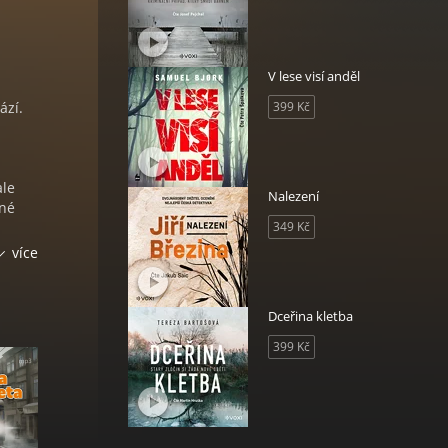
V lese visí anděl
ází.
399 Kč
ale
Nalezení
vné
349 Kč
více
ovaly
uvaly
m se z
Dceřina kletba
399 Kč
u
rve
pět do