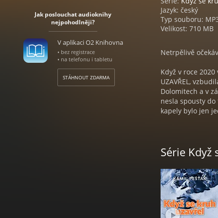
Série:
Když se kr
Jazyk: český
Jak poslouchat audioknihy
Typ souboru: MP
nejpohodlněji?
Velikost: 710 MB
V aplikaci O2 Knihovna
Netrpělivě očekáv
• bez registrace
• na telefonu i tabletu
Když v roce 2020 
STÁHNOUT ZDARMA
UZAVŘEL, vzbudila
Dolomitech a v zá
nesla spousty do
kapely bylo jen j
Následující díly 
další osudy hlav
Série Když 
děj tu do období 
velké části odehrá
Prokop Falk alias
těhotnou přítelky
náhodné setkání s
sítě zpravodajskýc