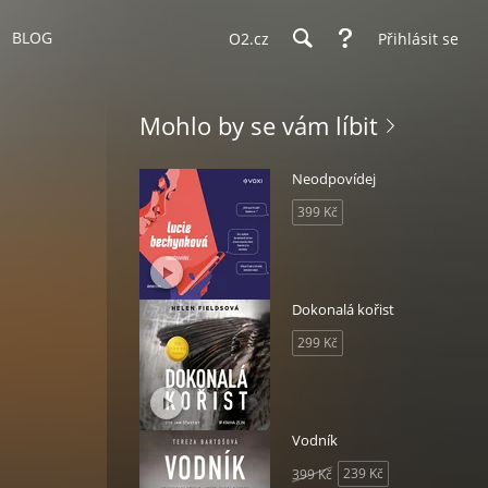
BLOG
O2.cz
Přihlásit se
Mohlo by se vám líbit
Neodpovídej
399 Kč
Dokonalá kořist
299 Kč
Vodník
239 Kč
399 Kč