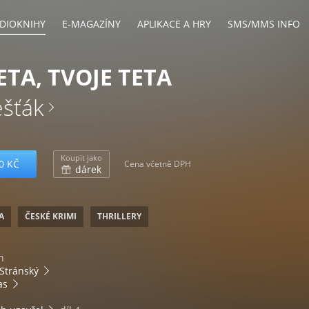
DIOKNIHY
E-MAGAZÍNY
APLIKACE A HRY
SMS/MMS INFO
ETA, TVOJE TETA
ešťák
Koupit jako
0 KČ
Cena včetně DPH
dárek
A
ČESKÉ KRIMI
THRILLERY
n
Stránský
as