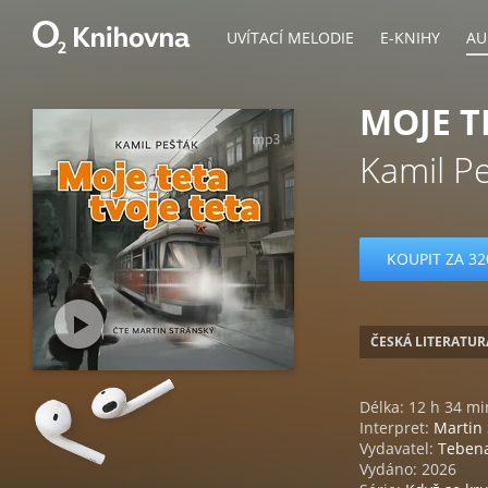
UVÍTACÍ MELODIE
E-KNIHY
AU
MOJE T
Kamil P
KOUPIT ZA 32
ČESKÁ LITERATUR
Délka: 12 h 34 mi
Interpret:
Martin 
Vydavatel:
Teben
Vydáno: 2026