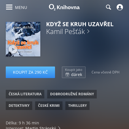
MENU
KDYŽ SE KRUH UZAVŘEL
Kamil Pešťák
Koupit jako
KOUPIT ZA 290 KČ
Cena včetně DPH
dárek
ČESKÁ LITERATURA
DOBRODRUŽNÉ ROMÁNY
DETEKTIVKY
ČESKÉ KRIMI
THRILLERY
Délka: 9 h 36 min
Interpret:
Martin Stránský