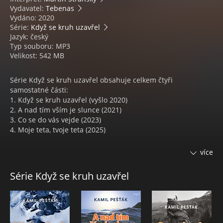
Vydavatel:
Tebenas
Vydáno: 2020
Série:
Když se kruh uzavřel
Jazyk: český
Typ souboru: MP3
Velikost: 542 MB
Série Když se kruh uzavřel obsahuje celkem čtyři
samostatné části:
1. Když se kruh uzavřel (vyšlo 2020)
2. A nad tím vším je slunce (2021)
3. Co se do vás vejde (2023)
4. Moje teta, tvoje teta (2025)
Když se kruh uzavřel #1
více
NĚKTERÉ VĚCI VÁM DOJDOU AŽ POD LAVINOU
Série Když se kruh uzavřel
Talentovaný muzikant a horolezec David poznává první
výhody čerstvě nabyté svobody. O českou muziku je ve světě
zájem, začíná život ve stylu „sex-drogy-rock’n’roll“. Netuší, že
se právě stal součástí mafiánských struktur. Poté, co se stane