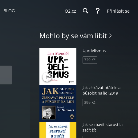
BLOG
O2.cz
Přihlásit se
Mohlo by se vám líbit
Uprdelismus
329 Kč
Jak získávat přátele a
působit na lidi 2019
399 Kč
Jak se zbavit starostí a
začít žít