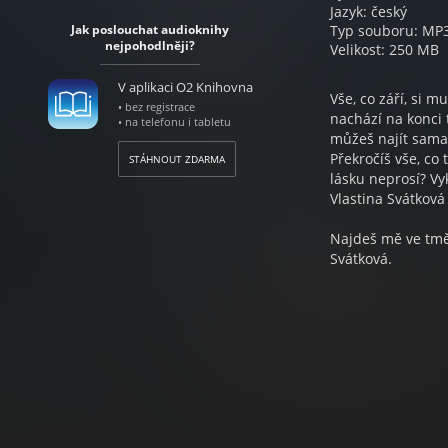
Jazyk: český
Jak poslouchat audioknihy
Typ souboru: MP
nejpohodlněji?
Velikost: 250 MB
V aplikaci O2 Knihovna
Vše, co září, si m
• bez registrace
nachází na konci
• na telefonu i tabletu
můžeš najít sama 
Překročíš vše, co
STÁHNOUT ZDARMA
lásku neprosí? Vy
Vlastina Svátkov
Najdeš mě ve tmě 
Svátková.