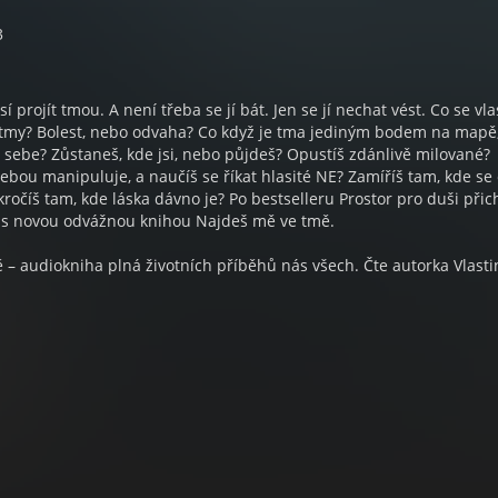
3
usí projít tmou. A není třeba se jí bát. Jen se jí nechat vést. Co se vl
 tmy? Bolest, nebo odvaha? Co když je tma jediným bodem na mapě
sebe? Zůstaneš, kde jsi, nebo půjdeš? Opustíš zdánlivě milované?
 tebou manipuluje, a naučíš se říkat hlasité NE? Zamíříš tam, kde se
kročíš tam, kde láska dávno je? Po bestselleru Prostor pro duši přic
á s novou odvážnou knihou Najdeš mě ve tmě.
– audiokniha plná životních příběhů nás všech. Čte autorka Vlasti