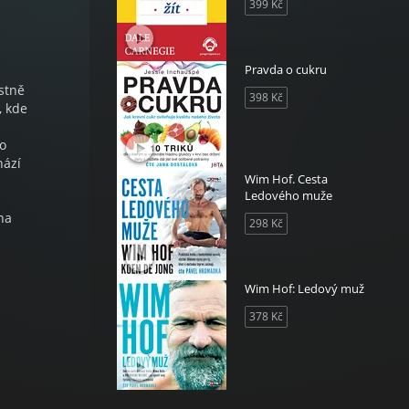
399 Kč
Pravda o cukru
astně
398 Kč
, kde
 o
hází
Wim Hof. Cesta
Ledového muže
na
298 Kč
Wim Hof: Ledový muž
378 Kč