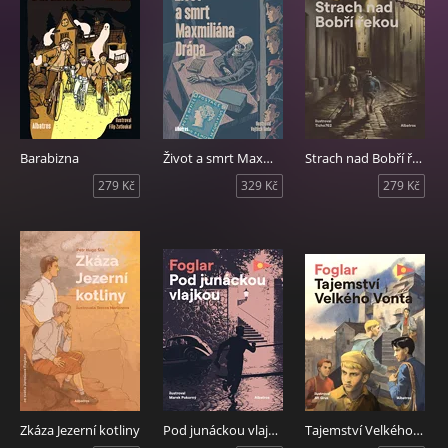
Barabizna
Život a smrt Maxmiliána Drápa
Strach nad Bobří řekou
279 Kč
329 Kč
279 Kč
Zkáza Jezerní kotliny
Pod junáckou vlajkou
Tajemství Velkého Vonta