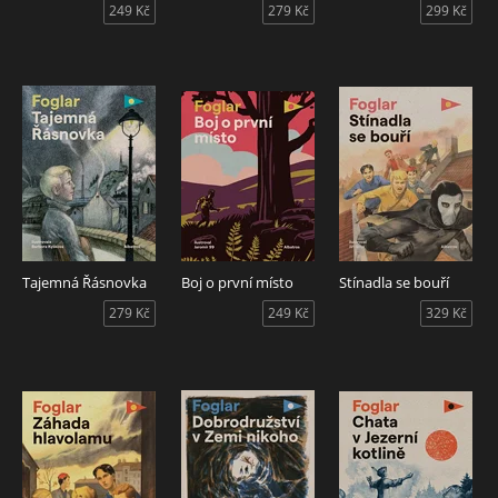
249 Kč
279 Kč
299 Kč
Tajemná Řásnovka
Boj o první místo
Stínadla se bouří
279 Kč
249 Kč
329 Kč