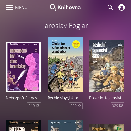
MENU
Jaroslav Foglar
Nebezpečné hry staré Jeremiášky
Rychlé šípy: Jak to všechno začalo
Poslední tajemství Jana T.
319 Kč
229 Kč
329 Kč