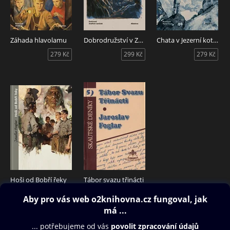
Záhada hlavolamu
Dobrodružství v Zemi nikoho
Chata v Jezerní kotlině
279 Kč
299 Kč
279 Kč
Hoši od Bobří řeky
Tábor svazu třinácti
329 Kč
27 Kč
Obsah ke stažení