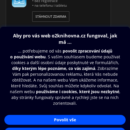
• bez registrace
• na telefonu i tabletu
STÁHNOUT ZDARMA
Obsah ke stažení
Moje O2 Knihovna
Další zábava
© O2 Czech Republic a.s.
Nákupní řád
Přístupnost
Aplikace O2 Knihovna
Zásady zpracování osobních údajů