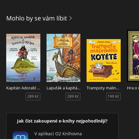
Mohlo by se vám líbit
Kapitán Adorabl a Toulavý ostrov
Lapuťák a kapitán Adorabl
Trampoty malinkého kotěte - Nový domov
Hra o 
289 Kč
289 Kč
199 Kč
Jak číst zakoupené e-knihy nejpohodlněji?
V aplikaci O2 Knihovna