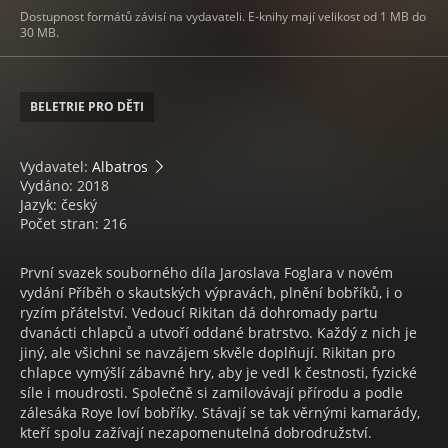
Dostupnost formátů závisí na vydavateli. E-knihy mají velikost od 1 MB do
30 MB.
BELETRIE PRO DĚTI
Vydavatel:
Albatros
Vydáno: 2018
Jazyk: český
Počet stran: 216
První svazek souborného díla Jaroslava Foglara v novém
vydání Příběh o skautských výpravách, plnění bobříků, i o
ryzím přátelství. Vedoucí Rikitan dá dohromady partu
dvanácti chlapců a utvoří oddané bratrstvo. Každý z nich je
jiný, ale všichni se navzájem skvěle doplňují. Rikitan pro
chlapce vymýšlí zábavné hry, aby je vedl k čestnosti, fyzické
síle i moudrosti. Společně si zamilovávají přírodu a podle
zálesáka Roye loví bobříky. Stávají se tak věrnými kamarády,
kteří spolu zažívají nezapomenutelná dobrodružství.