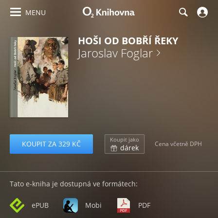
MENU
HOŠI OD BOBŘÍ ŘEKY
Jaroslav Foglar
Koupit jako
KOUPIT ZA 329 KČ
Cena včetně DPH
dárek
Tato e-kniha je dostupná ve formátech:
ePUB
Mobi
PDF