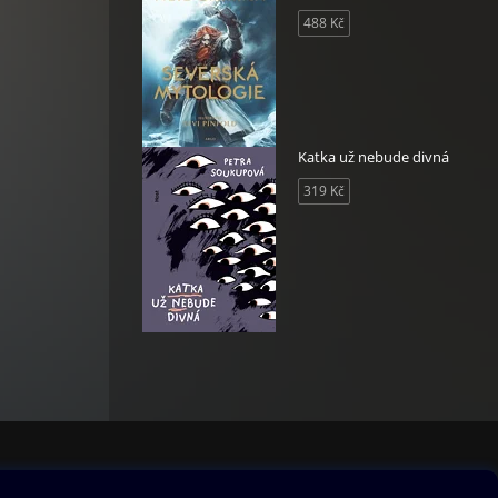
488 Kč
Katka už nebude divná
319 Kč