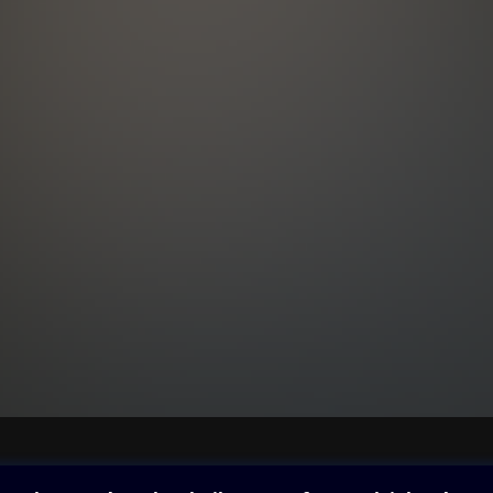
ovna
Další zábava