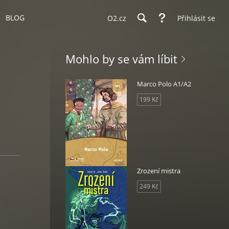
BLOG
O2.cz
Přihlásit se
Mohlo by se vám líbit
Marco Polo A1/A2
199 Kč
Zrození mistra
249 Kč