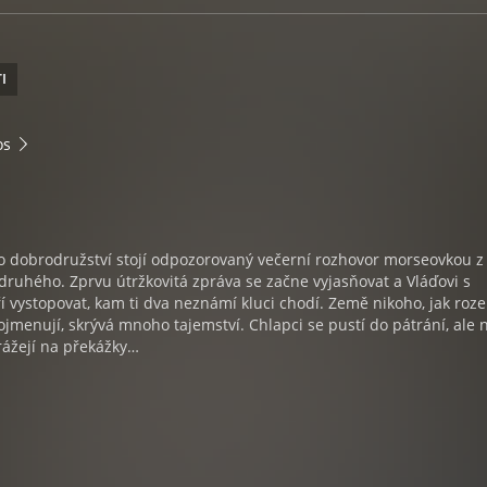
I
os
o dobrodružství stojí odpozorovaný večerní rozhovor morseovkou z
ruhého. Zprvu útržkovitá zpráva se začne vyjasňovat a Vláďovi s
 vystopovat, kam ti dva neznámí kluci chodí. Země nikoho, jak roz
jmenují, skrývá mnoho tajemství. Chlapci se pustí do pátrání, ale 
ážejí na překážky…