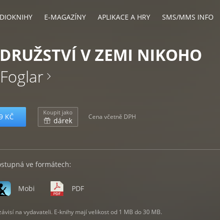
DIOKNIHY
E-MAGAZÍNY
APLIKACE A HRY
SMS/MMS INFO
RUŽSTVÍ V ZEMI NIKOHO
 Foglar
Koupit jako
9 KČ
Cena včetně DPH
dárek
ostupná ve formátech:
Mobi
PDF
visí na vydavateli. E-knihy mají velikost od 1 MB do 30 MB.