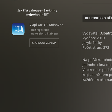
Jak číst zakoupené e-knihy
nejpohodlněji?
BELETRIE PRO DĚT
V aplikaci O2 Knihovna
• bez registrace
Vydavatel:
Albatr
• na telefonu i tabletu
Vydáno: 2019
Jazyk: český
STÁHNOUT ZDARMA
Počet stran: 272
Na počátku tohot
jednoho okna do d
Vinckem se podaří
kraj za městem po
každém kroku nar