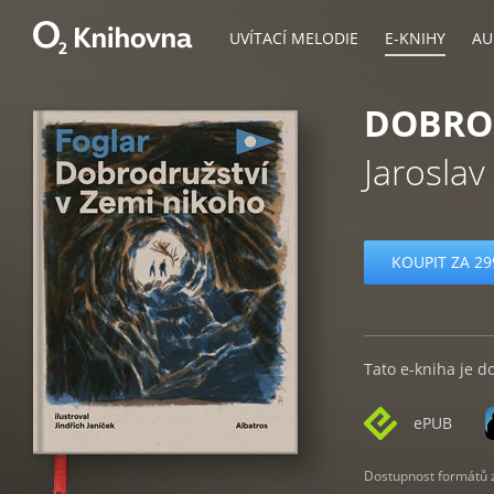
UVÍTACÍ MELODIE
E-KNIHY
AU
DOBROD
Jaroslav
KOUPIT ZA 29
Tato e-kniha je d
ePUB
Dostupnost formátů zá