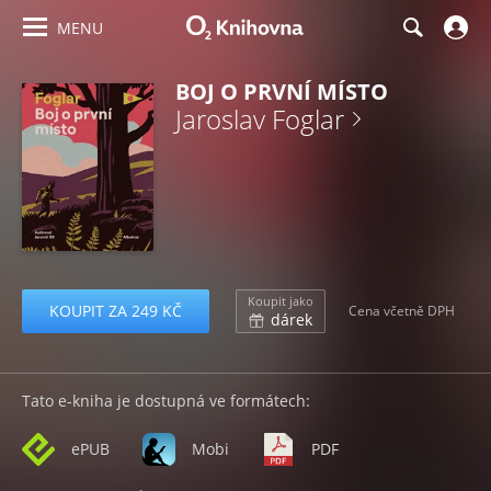
MENU
BOJ O PRVNÍ MÍSTO
Jaroslav Foglar
Koupit jako
KOUPIT ZA 249 KČ
Cena včetně DPH
dárek
Tato e-kniha je dostupná ve formátech:
ePUB
Mobi
PDF