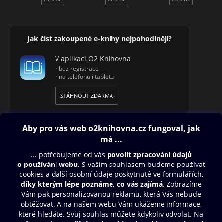
Jak číst zakoupené e-knihy nejpohodlněji?
V aplikaci O2 Knihovna
• bez registrace
• na telefonu i tabletu
STÁHNOUT ZDARMA
Obsah ke stažení
Moje O2 Knihovna
Další zábava