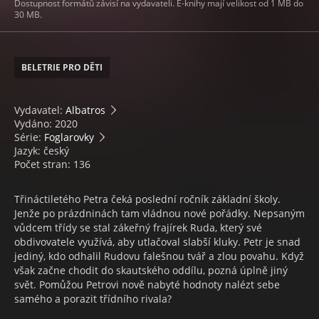
Dostupnost formátů závisí na vydavateli. E-knihy mají velikost od 1 MB do
30 MB.
BELETRIE PRO DĚTI
Vydavatel:
Albatros
Vydáno: 2020
Série:
Foglarovky
Jazyk: český
Počet stran: 136
Třináctiletého Petra čeká poslední ročník základní školy.
Jenže po prázdninách tam vládnou nové pořádky. Nepsaným
vůdcem třídy se stal zákeřný frajírek Ruda, který své
obdivovatele využívá, aby utlačoval slabší kluky. Petr je snad
jediný, kdo odhalil Rudovu falešnou tvář a zlou povahu. Když
však začne chodit do skautského oddílu, pozná úplně jiný
svět. Pomůžou Petrovi nově nabyté hodnoty nalézt sebe
samého a porazit třídního rivala?