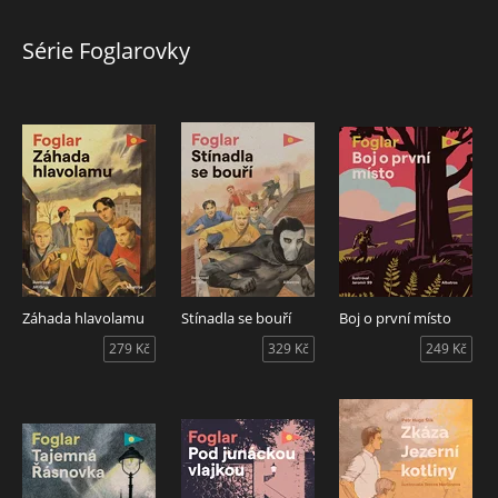
Série Foglarovky
Záhada hlavolamu
Stínadla se bouří
Boj o první místo
279 Kč
329 Kč
249 Kč