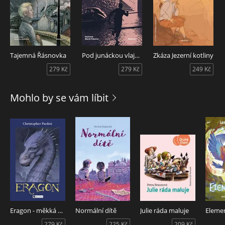
Tajemná Řásnovka
Pod junáckou vlajkou
Zkáza Jezerní kotliny
279 Kč
279 Kč
249 Kč
Mohlo by se vám líbit
Eragon - měkká vazba
Normální dítě
Julie ráda maluje
Elemen
279 Kč
225 Kč
209 Kč