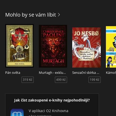
Mohlo by se vám líbit
Pán světa
Murtagh - exkluzivní vydání
Senzační sbírka zvířat doktora Proktora
319 Kč
499 Kč
199 Kč
Jak číst zakoupené e-knihy nejpohodlněji?
V aplikaci O2 Knihovna
• bez registrace