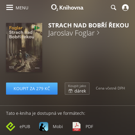
MENU
STRACH NAD BOBŘÍ ŘEKOU
Jaroslav Foglar
Koupit jako
KOUPIT ZA 279 KČ
Cena včetně DPH
dárek
Tato e-kniha je dostupná ve formátech:
ePUB
Mobi
PDF