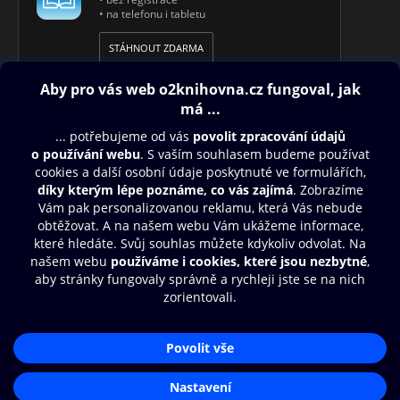
• na telefonu i tabletu
STÁHNOUT ZDARMA
Obsah ke stažení
Moje O2 Knihovna
Další zábava
© O2 Czech Republic a.s.
Nákupní řád
Aplikace O2 Knihovna
Přístupnost
Zásady zpracování osobních údajů
Čti a poslouchej své e-knihy a