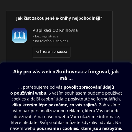
Jak číst zakoupené e-knihy nejpohodlněji?
V aplikaci O2 Knihovna
• bez registrace
• na telefonu i tabletu
STÁHNOUT ZDARMA
Obsah ke stažení
Moje O2 Knihovna
Další zábava