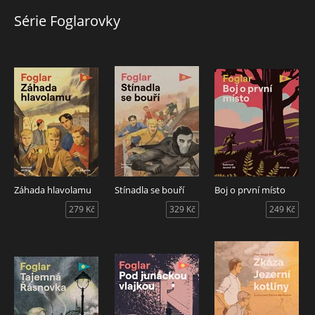
Série Foglarovky
Záhada hlavolamu
Stínadla se bouří
Boj o první místo
279 Kč
329 Kč
249 Kč