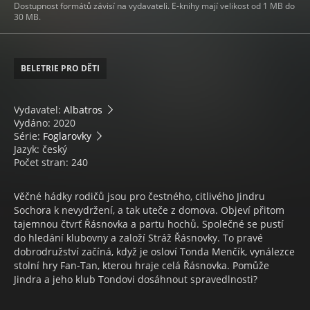
Dostupnost formátů závisí na vydavateli. E-knihy mají velikost od 1 MB do
30 MB.
BELETRIE PRO DĚTI
Vydavatel:
Albatros
Vydáno: 2020
Série:
Foglarovky
Jazyk: český
Počet stran: 240
Věčné hádky rodičů jsou pro čestného, citlivého Jindru
Sochora k nevydržení, a tak uteče z domova. Objeví přitom
tajemnou čtvrť Řásnovka a partu hochů. Společné se pustí
do hledání klubovny a založí Stráž Řásnovky. To pravé
dobrodružství začíná, když je osloví Tonda Menčík, vynálezce
stolní hry Fan-Tan, kterou hraje celá Řásnovka. Pomůže
Jindra a jeho klub Tondovi dosáhnout spravedlnosti?