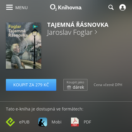
MENU
TAJEMNÁ ŘÁSNOVKA
Jaroslav Foglar
Koupit jako
KOUPIT ZA 279 KČ
Cena včetně DPH
dárek
Tato e-kniha je dostupná ve formátech:
ePUB
Mobi
PDF