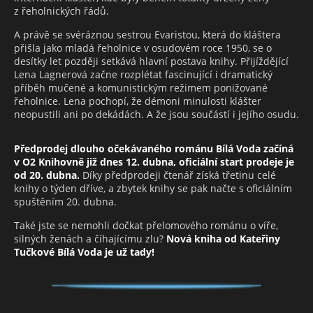
z řeholnických řádů.
A právě se svéráznou sestrou Evaristou, která do kláštera
přišla jako mladá řeholnice v osudovém roce 1950, se o
desítky let později setkává hlavní postava knihy. Přijíždějící
Lena Lagnerová začne rozplétat fascinující i dramatický
příběh mučené a komunistickým režimem ponižované
řeholnice. Lena pochopí, že démoni minulosti klášter
neopustili ani po dekádách. A že jsou součástí i jejího osudu.
Předprodej dlouho očekávaného románu Bílá Voda začíná
v O2 Knihovně již dnes 12. dubna, oficiální start prodeje je
od 20. dubna.
Díky předprodeji čtenář získá třetinu celé
knihy o týden dříve, a zbytek knihy se pak načte s oficiálním
spuštěním 20. dubna.
Také jste se nemohli dočkat přelomového románu o víře,
silných ženách a číhajícímu zlu?
Nová kniha od Kateřiny
Tučkové Bílá Voda je už tady!