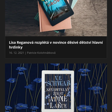
Lisa Reganová rozplétá v novince děsivé dětství hlavní
hrdinky
16. 12. 2021 | Patricie Kolohnátková