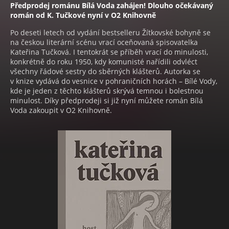
Předprodej románu Bílá Voda zahájen! Dlouho očekávaný
román od K. Tučkové nyní v O2 Knihovně
Po deseti letech od vydání bestselleru Žítkovské bohyně se
na českou literární scénu vrací oceňovaná spisovatelka
Kateřina Tučková. I tentokrát se příběh vrací do minulosti,
konkrétně do roku 1950, kdy komunisté nařídili odvléct
všechny řádové sestry do sběrných klášterů. Autorka se
v knize vydává do vesnice v pohraničních horách – Bílé Vody,
kde je jeden z těchto klášterů skrývá temnou i bolestnou
minulost. Díky předprodeji si již nyní můžete román Bílá
Voda zakoupit v O2 Knihovně.