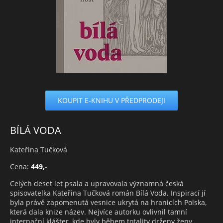
KOUPIT E-KNIHU V PŘEDPRODEJI
BÍLÁ VODA
Kateřina Tučková
Cena:
449,-
Celých deset let psala a upravovala významná česká
spisovatelka Kateřina Tučková román Bílá Voda. Inspirací jí
byla právě zapomenutá vesnice ukrytá na hranicích Polska,
která dala knize název. Nejvíce autorku ovlivnil tamní
internační klášter, kde byly během totality drženy ženy