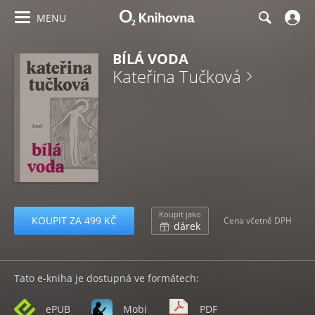
MENU
BÍLÁ VODA
Kateřina Tučková
Koupit jako
KOUPIT ZA 499 KČ
Cena včetně DPH
dárek
Tato e-kniha je dostupná ve formátech:
ePUB
Mobi
PDF