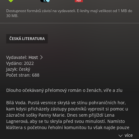
Dostupnost formátů závisí na vydavateli. E-knihy mají velikost od 1 MB do
30 MB.
ČESKÁ LITERATURA
Vydavatel:
Host
Vydáno: 2022
Jazyk: český
Počet stran: 688
Dlouho očekávaný přelomový román o ženách, víře a zlu
Bílá Voda. Pustá vesnice skrytá ve stínu pohraničních hor,
kam kdysi přicházely zástupy poutníků vyprosit si pomoc u
zázračné sošky Panny Marie. Dnes sem přijíždí Lena
Lagnerová, aby se tu skryla před svou minulostí. Namísto
kláštera s početnou řeholní komunitou tu však najde pouze
několik řádových sester, vedených svéráznou řeholnicí
více