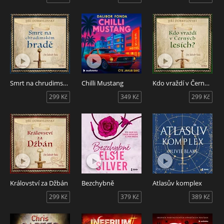
Smrt na chrudimském hradě
Chilli Mustang
Kdo vraždí v Černých lesích?
299 Kč
349 Kč
299 Kč
Království za Džbán
Bezchybně
Atlasův komplex
299 Kč
379 Kč
389 Kč