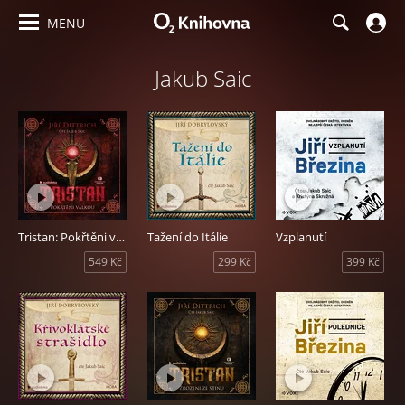
MENU
Jakub Saic
Tristan: Pokřtěni válkou
Tažení do Itálie
Vzplanutí
549 Kč
299 Kč
399 Kč