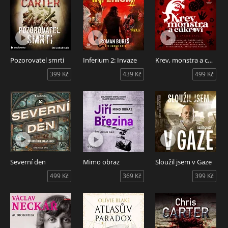
Pozorovatel smrti
Inferium 2: Invaze
Krev, monstra a cukroví
399 Kč
439 Kč
499 Kč
Severní den
Mimo obraz
Sloužil jsem v Gaze
499 Kč
369 Kč
399 Kč