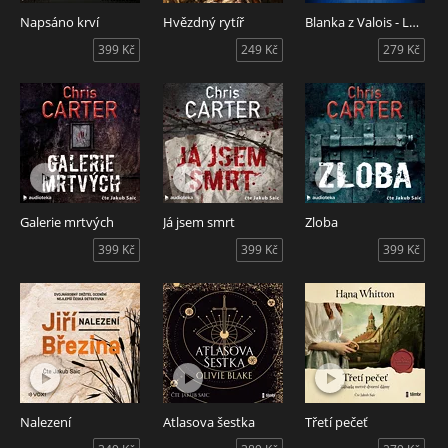
Napsáno krví
Hvězdný rytíř
Blanka z Valois - Levandulová princezna
399 Kč
249 Kč
279 Kč
Galerie mrtvých
Já jsem smrt
Zloba
399 Kč
399 Kč
399 Kč
Nalezení
Atlasova šestka
Třetí pečeť