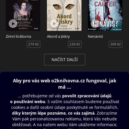
Zimní královna
Akord a Jiskry
Nenávist
279 Kč
239 Kč
399 Kč
NAČÍST DALŠÍ
Obsah ke stažení
Moje O2 Knihovna
Další zábava