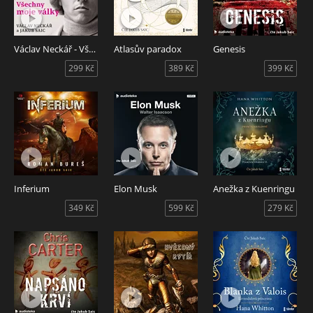
Václav Neckář - Všechny moje války
Atlasův paradox
Genesis
299 Kč
389 Kč
399 Kč
Inferium
Elon Musk
Anežka z Kuenringu
349 Kč
599 Kč
279 Kč