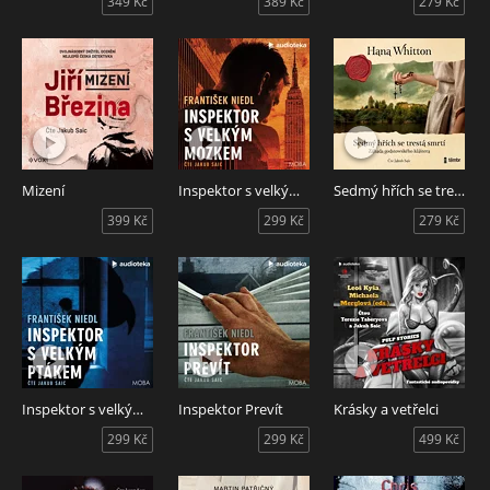
349 Kč
389 Kč
279 Kč
Mizení
Inspektor s velkým mozkem
Sedmý hřích se trestá smrtí
399 Kč
299 Kč
279 Kč
Inspektor s velkým ptákem
Inspektor Prevít
Krásky a vetřelci
299 Kč
299 Kč
499 Kč