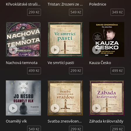
Křivoklátské strašidlo
Tristan: Zrozeni ze stínu
Polednice
299 Kč
549 Kč
349 Kč
Nachová temnota
Ve smrtící pasti
Kauza Česko
499 Kč
299 Kč
499 Kč
Osamělý vlk
Svatba znesvěcená vraždou
Záhada královraždy
549 Kč
299 Kč
299 Kč