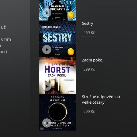
Sestry
 už
469 Kč
 s tím
a
án i
Zadní pokoj
399 Kč
Stručné odpovědi na
velké otázky
299 Kč