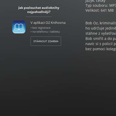
Jazyk: český
Typ souboru: MP
Jak poslouchat audioknihy
Velikost: 641 MB
nejpohodlněji?
V aplikaci O2 Knihovna
Bob Oz, kriminali
• bez registrace
ho udržuje jedině
• na telefonu i tabletu
stáhne z vyšetřo
Bob smířit a do p
STÁHNOUT ZDARMA
navíc si s polici
bez pomoci koleg