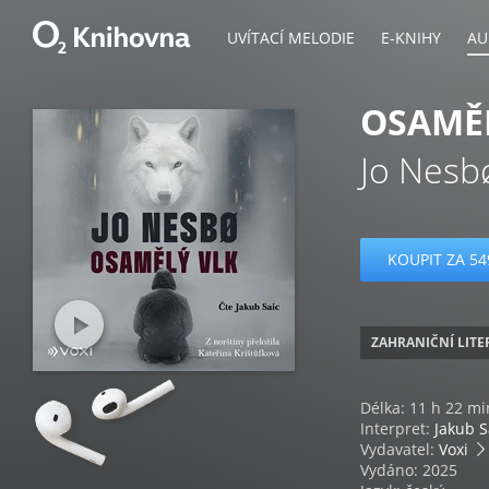
UVÍTACÍ MELODIE
E-KNIHY
AU
OSAMĚ
Jo Nesb
KOUPIT ZA 54
ZAHRANIČNÍ LIT
Délka: 11 h 22 mi
Interpret:
Jakub S
Vydavatel:
Voxi
Vydáno: 2025