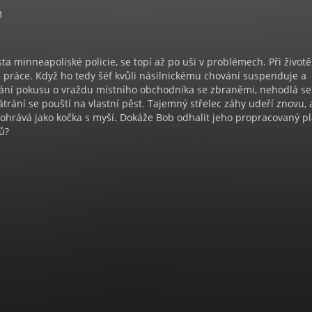
3
sta minneapoliské policie, se topí až po uši v problémech. Při životě
 práce. Když ho tedy šéf kvůli násilnickému chování suspenduje a
vání pokusu o vraždu místního obchodníka se zbraněmi, nehodlá se
átrání se pouští na vlastní pěst. Tajemný střelec záhy udeří znovu, 
í pohrává jako kočka s myší. Dokáže Bob odhalit jeho propracovaný pl
ů?