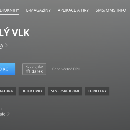
DIOKNIHY
E-MAGAZÍNY
APLIKACE A HRY
SMS/MMS INFO
LÝ VLK
ø
Koupit jako
9 KČ
Cena včetně DPH
dárek
ERATURA
DETEKTIVKY
SEVERSKÉ KRIMI
THRILLERY
n
aic