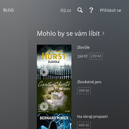
BLOG
O2.cz
Přihlásit se
Mohlo by se vám líbit
Zlovůle
239 Kč
399 Kč
Zlověstné jaro
399 Kč
Na okraji propasti
449 Kč