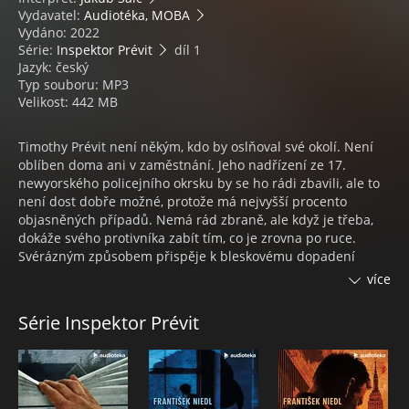
Vydavatel:
Audiotéka, MOBA
Vydáno: 2022
Série:
Inspektor Prévit
díl 1
Jazyk: český
Typ souboru: MP3
Velikost: 442 MB
Timothy Prévit není někým, kdo by oslňoval své okolí. Není
oblíben doma ani v zaměstnání. Jeho nadřízení ze 17.
newyorského policejního okrsku by se ho rádi zbavili, ale to
není dost dobře možné, protože má nejvyšší procento
objasněných případů. Nemá rád zbraně, ale když je třeba,
dokáže svého protivníka zabít tím, co je zrovna po ruce.
Svérázným způsobem přispěje k bleskovému dopadení
bankovních lůpičů a sebevrahovi nabídne, že s ním vyskočí z
více
okna. Tajemná Elen Summersetová ho přesvědčí, že selhání
při sexuálních středách s jeho ženou mají příčinu někde
Série Inspektor Prévit
jinde. To však ještě Timothy neví, když se Elen zmocní jeho
kormidla, do jakých vod se ho chystá zavést.
FRANTIŠEK NIEDL
František Niedl se narodil v Českých Budějovicích a