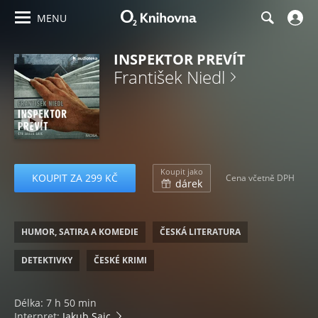
MENU
INSPEKTOR PREVÍT
František Niedl
Koupit jako
KOUPIT ZA 299 KČ
Cena včetně DPH
dárek
HUMOR, SATIRA A KOMEDIE
ČESKÁ LITERATURA
DETEKTIVKY
ČESKÉ KRIMI
Délka: 7 h 50 min
Interpret:
Jakub Saic