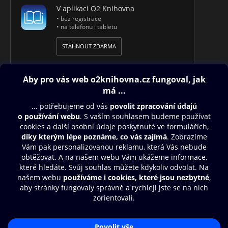
V aplikaci O2 Knihovna
• bez registrace
• na telefonu i tabletu
STÁHNOUT ZDARMA
Obsah ke stažení
Moje O2 Knihovna
Další zábava
© O2 Czech Republic a.s.
Nákupní řád
Přístupnost