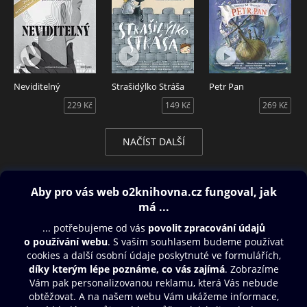
Neviditelný
Strašidýlko Stráša
Petr Pan
229 Kč
149 Kč
269 Kč
NAČÍST DALŠÍ
Obsah ke stažení
Moje O2 Knihovna
Další zábava