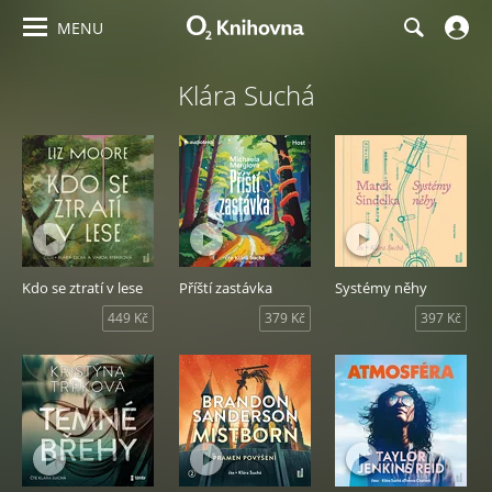
MENU
Klára Suchá
Kdo se ztratí v lese
Příští zastávka
Systémy něhy
449 Kč
379 Kč
397 Kč