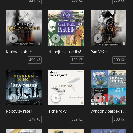
329 Kč
299 Kč
279 Kč
Královna ohně
Nebojte se klasiky! Hudební škola 23 - Antonín Dvořák: Jakobín
Pán Věže
499 Kč
199 Kč
399 Kč
Řbitov zviřátek
Tiché roky
Výhodný balíček Tympanum - Dramatizace pro děti
379 Kč
329 Kč
733 Kč