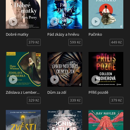
Dobré matky
Pád zkázy a hněvu
Pačinko
379 Kč
599 Kč
449 Kč
Zdislava z Lemberka vnesla světlo do nejtemnějších míst
Dům za zdí
Příliš pozdě
329 Kč
339 Kč
379 Kč