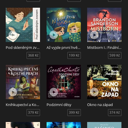
Pod skleněným zvonem
Až vyjde první hvězda
Mistborn I.: Finální říše
368 Kč
199 Kč
599 Kč
Knihkupectví a Kostní prach
Podzimní děsy
Okno na západ
379 Kč
399 Kč
374 Kč