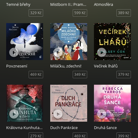
Temné břehy
Mistborn II.: Pramen povýšení
Atmosféra
329 Kč
599 Kč
389 Kč
Povznesení
Miláčku, zdechni!
Večírek lhářů
469 Kč
349 Kč
379 Kč
Královna Kunhuta a Záviš
Duch Pankráce
Druhá šance
279 Kč
469 Kč
399 Kč