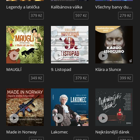
Legendy a latéčka
Kalibánova válka
Všechny barvy duhy
379 Kč
597 Kč
279 Kč
MAUGLÍ
9. Listopad
Klára a Slunce
349 Kč
379 Kč
399 Kč
Made in Norway
Lakomec
Nejkrásnější dárek