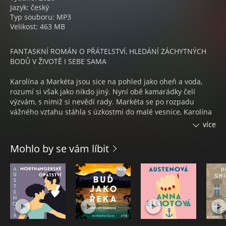
Jazyk: český
Typ souboru: MP3
Velikost: 463 MB
FANTASKNÍ ROMÁN O PŘÁTELSTVÍ, HLEDÁNÍ ZÁCHYTNÝCH
BODŮ V ŽIVOTĚ I SEBE SAMA
Karolína a Markéta jsou sice na pohled jako oheň a voda,
rozumí si však jako nikdo jiný. Nyní obě kamarádky čelí
výzvám, s nimiž si nevědí rady. Markéta se po rozpadu
vážného vztahu stáhla s úzkostmi do malé vesnice, Karolína
se zase pokouší vybalancovat úspěšnou kariéru a rodinný
více
život, který má do pohody daleko. Novou perspektivu jim
měla dát společná dámská jízda, jenže ta se mění v
Mohlo by se vám líbit
eskapádu bizarních situací, před nimiž není úniku. Kdo chce
vykrást knihovnu? Co se píše v králičím manifestu? A co
znamenají dopravní nehody, které jim mizejí přímo před
očima? Aby zvládly vyřešit, co je trápí, budou se muset
spolehnout jedna na druhou. Tuhle zatěžkávací zkoušku
však jejich přátelství nemusí ustát.
Příběh o dospělém přátelství dvou žen, které se potýkají s