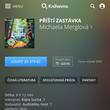
MENU
PŘÍŠTÍ ZASTÁVKA
Michaela Merglová
Koupit jako
KOUPIT ZA 379 KČ
Cena včetně DPH
dárek
ČESKÁ LITERATURA
SPOLEČENSKÁ PRÓZA
FANTASY
Délka: 8 h 12 min
Interpret:
Klára Suchá
Vydavatel:
Audiotéka, Host
Vydáno: 2026