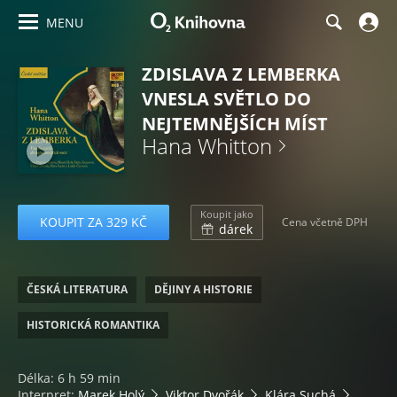
MENU
ZDISLAVA Z LEMBERKA
VNESLA SVĚTLO DO
NEJTEMNĚJŠÍCH MÍST
Hana Whitton
Koupit jako
KOUPIT ZA 329 KČ
Cena včetně DPH
dárek
ČESKÁ LITERATURA
DĚJINY A HISTORIE
HISTORICKÁ ROMANTIKA
Délka: 6 h 59 min
Interpret:
Marek Holý
Viktor Dvořák
Klára Suchá