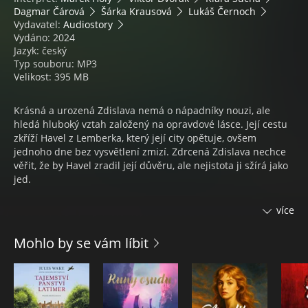
Dagmar Čárová
Šárka Krausová
Lukáš Černoch
Vydavatel:
Audiostory
Vydáno: 2024
Jazyk: český
Typ souboru: MP3
Velikost: 395 MB
Krásná a urozená Zdislava nemá o nápadníky nouzi, ale
hledá hluboký vztah založený na opravdové lásce. Její cestu
zkříží Havel z Lemberka, který její city opětuje, ovšem
jednoho dne bez vysvětlení zmizí. Zdrcená Zdislava nechce
věřit, že by Havel zradil její důvěru, ale nejistota ji sžírá jako
jed.
Jde o závěrečný titul AudioStory ze série romantických
více
příběhů ze života českých světic.
Mohlo by se vám líbit
Hana Whitton: Zdislava z Lemberka vnesla světlo do
nejtemnějších míst, © 2021
Scénář a režie – Jindřiška Nováková
Zvuk, mix a mastering – Vladimír Šimůnek
Hudba - Karpof Brothers