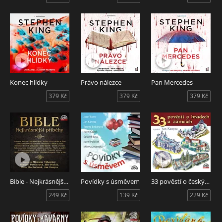
Konec hlídky
Právo nálezce
Pan Mercedes
379 Kč
379 Kč
379 Kč
Bible - Nejkrásnější příběhy
Povídky s úsměvem
33 pověstí o českých hradech a zámcích
249 Kč
139 Kč
229 Kč