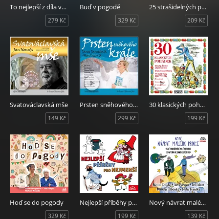
To nejlepší z díla velkého humoristy
Buď v pogodě
25 strašidelných pověstí
279 Kč
329 Kč
209 Kč
Svatováclavská mše
Prsten sněhového krále
30 klasických pohádek
149 Kč
299 Kč
199 Kč
Hoď se do pogody
Nejlepší příběhy pro nejmenší
Nový návrat malého prince
329 Kč
199 Kč
139 Kč