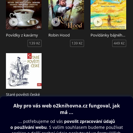
Povídky z kavárny
Robin Hood
Povídánky bájného vypravěče
139 Kč
139 Kč
449 Kč
Staré pověsti české
139 Kč
Obsah ke stažení