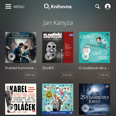
MENU
Jan Kanyza
Pražské humoresky za Rakouského mocnářství
Zlovětří
O zoubkové víle a další pohádky
499 Kč
329 Kč
139 Kč