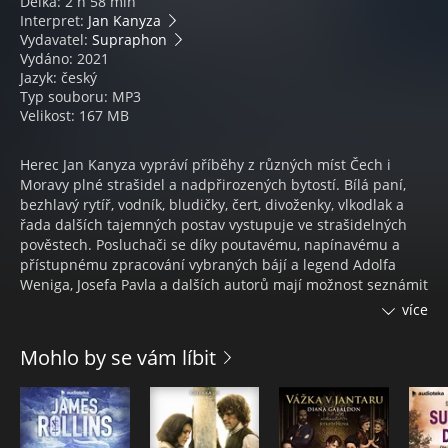
Délka: 2 h 58 min
Interpret:
Jan Kanyza
Vydavatel:
Supraphon
Vydáno: 2021
Jazyk: český
Typ souboru: MP3
Velikost: 167 MB
Herec Jan Kanyza vypráví příběhy z různých míst Čech i
Moravy plné strašidel a nadpřirozených bytostí. Bílá paní,
bezhlavý rytíř, vodník, bludičky, čert, divoženky, vlkodlak a
řada dalších tajemných postav vystupuje ve strašidelných
pověstech. Posluchači se díky poutavému, napínavému a
přístupnému zpracování vybraných bájí a legend Adolfa
Weniga, Josefa Pavla a dalších autorů mají možnost seznámit
s magickými přízraky a také pověrami, které děsily naše
více
předky. Strašidelné pověsti ze staré Prahy, Šumavy, Vysočiny,
českých a moravských měst i hradů v excelentním podání.
Mohlo by se vám líbit
Herec Jan Kanyza je považován za jednoho z
nejcharismatičtějších českých herců a jeho výrazný a
charakteristický hlas se skvěle hodí pro interpretaci
historických textů.