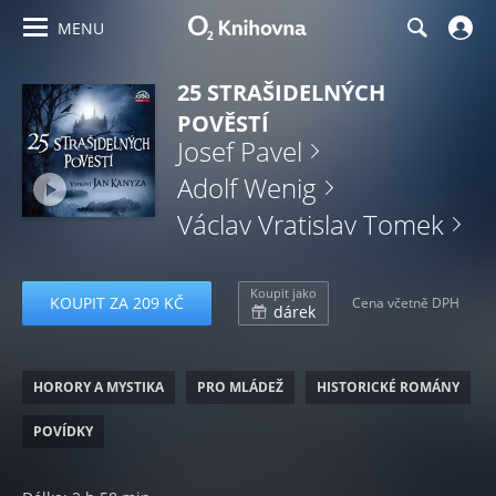
MENU
25 STRAŠIDELNÝCH
POVĚSTÍ
Josef Pavel
Adolf Wenig
Václav Vratislav Tomek
Koupit jako
KOUPIT ZA 209 KČ
Cena včetně DPH
dárek
HORORY A MYSTIKA
PRO MLÁDEŽ
HISTORICKÉ ROMÁNY
POVÍDKY