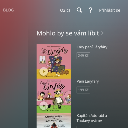
BLOG
O2.cz
Přihlásit se
Mohlo by se vám líbit
Čáry paní Láryfáry
249 Kč
Paní Láryfáry
199 Kč
Kapitán Adorabl a
Toulavý ostrov