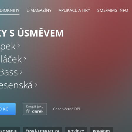
DIOKNIHY
E-MAGAZÍNY
APLIKACE A HRY
SMS/MMS INFO
KY S ÚSMĚVEM
apek
láček
Bass
Jesenská
Koupit jako
9 KČ
Cena včetně DPH
dárek
 KOMEDIE
ČESKÁ LITERATURA
POVÍDKY
POHÁDKY