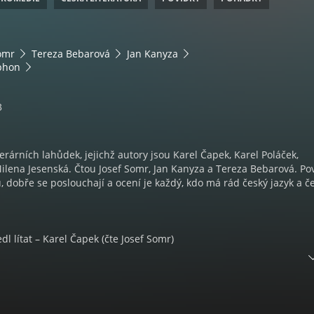
omr
Tereza Bebarová
Jan Kanyza
phon
3
erárních lahůdek, jejichž autory jsou Karel Čapek, Karel Poláček,
lena Jesenská. Čtou Josef Somr, Jan Kanyza a Tereza Bebarová. Po
u, dobře se poslouchají a ocení je každý, kdo má rád český jazyk a č
dl lítat – Karel Čapek (čte Josef Somr)
raka Grahama o stavu bankovních podvodníků – Karel Poláček (čte J
čarování – Karel Čapek (čte Josef Somr)
elkém – Milena Jesenská (čte Tereza Bebarová)
rel Čapek (čte Josef Somr)