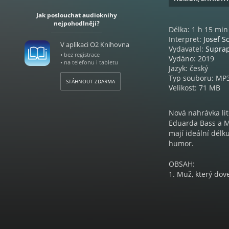
Jak poslouchat audioknihy
nejpohodlněji?
Délka: 1 h 15 min
Interpret:
Josef S
V aplikaci O2 Knihovna
Vydavatel:
Supra
• bez registrace
Vydáno: 2019
• na telefonu i tabletu
Jazyk: český
Typ souboru: MP
STÁHNOUT ZDARMA
Velikost: 71 MB
Nová nahrávka lit
Eduarda Bass a Mi
mají ideální délk
humor.
OBSAH:
1. Muž, který dove
2. List starého d
Kanyza)
3. O velkonočním 
4. Sladkosti ve v
5. Prázdniny – Ka