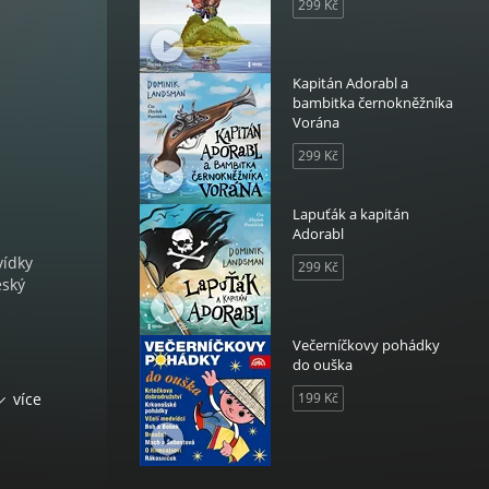
299 Kč
Kapitán Adorabl a
bambitka černokněžníka
Vorána
299 Kč
Lapuťák a kapitán
Adorabl
vídky
299 Kč
eský
Večerníčkovy pohádky
do ouška
an
více
199 Kč