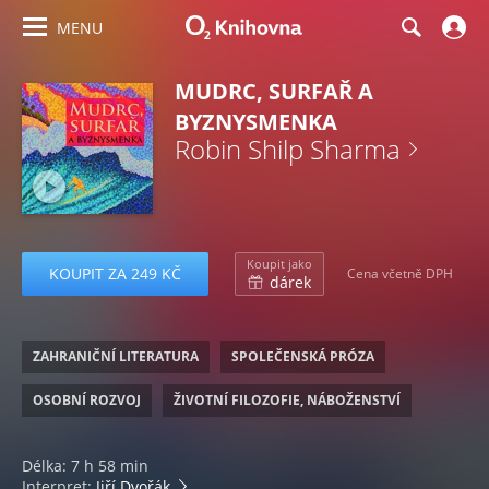
MENU
MUDRC, SURFAŘ A
BYZNYSMENKA
Robin Shilp Sharma
Koupit jako
KOUPIT ZA 249 KČ
Cena včetně DPH
dárek
ZAHRANIČNÍ LITERATURA
SPOLEČENSKÁ PRÓZA
OSOBNÍ ROZVOJ
ŽIVOTNÍ FILOZOFIE, NÁBOŽENSTVÍ
Délka: 7 h 58 min
Interpret:
Jiří Dvořák