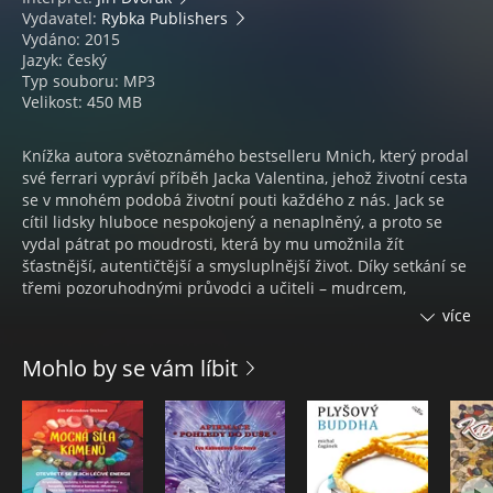
Vydavatel:
Rybka Publishers
Vydáno: 2015
Jazyk: český
Typ souboru: MP3
Velikost: 450 MB
Knížka autora světoznámého bestselleru Mnich, který prodal
své ferrari vypráví příběh Jacka Valentina, jehož životní cesta
se v mnohém podobá životní pouti každého z nás. Jack se
cítil lidsky hluboce nespokojený a nenaplněný, a proto se
vydal pátrat po moudrosti, která by mu umožnila žít
šťastnější, autentičtější a smysluplnější život. Díky setkání se
třemi pozoruhodnými průvodci a učiteli – mudrcem,
surfařem a byznysmenkou – objevuje Jack mocnou životní
více
filozofii, s jejíž pomocí dokáže radikálně proměnit svou
existenci a najít klíč k vlastnímu osudu.
Mohlo by se vám líbit
Na této duchovní cestě za sebepoznáním jej čeká řada
zkoušek. Každá překážka ho však nakonec posune o kousek
blíž k pravdě a naplnění tužeb jeho srdce.
Poznání, k němuž Jack na konci své pouti dospěje, může
pomoci každému, kdo se rozhodne změnit svůj způsob