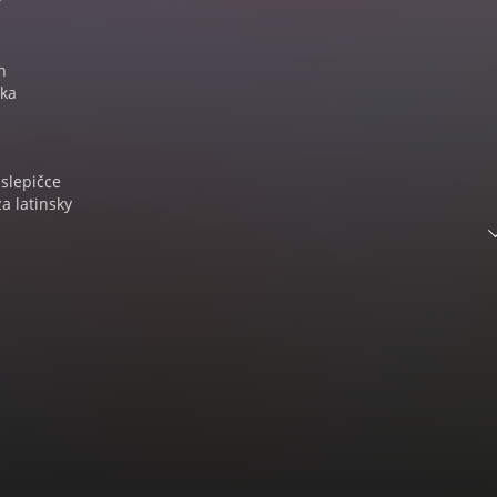
h
lka
 slepičce
za latinsky
ka za pohádkou přináší sedm nejznámějších lidových pohádek
líbených hereckých osobností – Radoslava Brzobohatého, Věry Galat
, Petra Haničince, Otakara Brouska a Vladimíra Ráže.