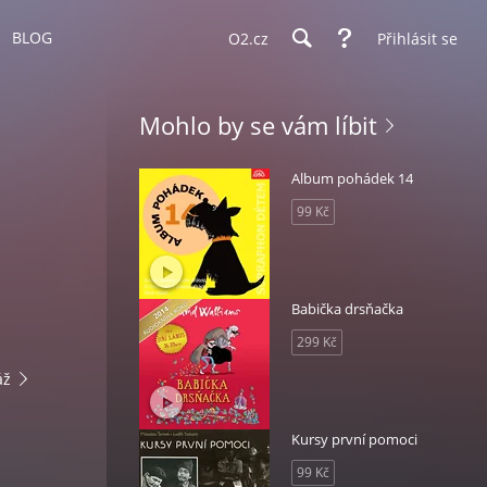
BLOG
O2.cz
Přihlásit se
Mohlo by se vám líbit
Album pohádek 14
99 Kč
Babička drsňačka
299 Kč
áž
Kursy první pomoci
99 Kč