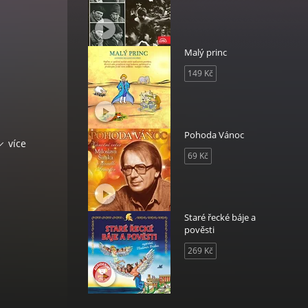
Malý princ
149 Kč
Pohoda Vánoc
více
69 Kč
íkové,
Staré řecké báje a
pověsti
269 Kč