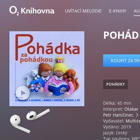
UVÍTACÍ MELODIE
E-KNIHY
AU
POHÁD
KOUPIT ZA 99
POHÁDKY
Délka: 45 min
Interpret:
Otakar 
Petr Haničinec
Vydavatel:
Multis
Vydáno: 2019
Jazyk: český
Typ souboru: MP