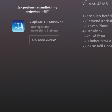
Velikost: 42 MB
Jak poslouchat audioknihy
nejpohodlněji?
1) Kocour v botác
2) Červená Karku
V aplikaci O2 Knihovna
3) O Smolíčkovi
• bez registrace
• na telefonu i tabletu
4) Otesánek
5) Veliká řepa
STÁHNOUT ZDARMA
6) O kohoutkovi a
7) Jak se učil Hon
Audiokniha Pohád
v interpretaci ob
Jaroslavy Adamové