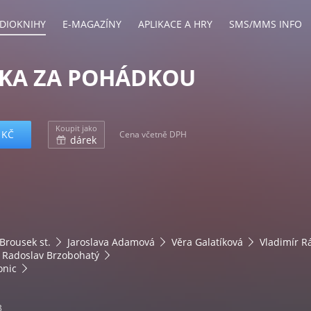
DIOKNIHY
E-MAGAZÍNY
APLIKACE A HRY
SMS/MMS INFO
KA ZA POHÁDKOU
Koupit jako
 KČ
Cena včetně DPH
dárek
Brousek st.
Jaroslava Adamová
Věra Galatíková
Vladimír R
Radoslav Brzobohatý
onic
3