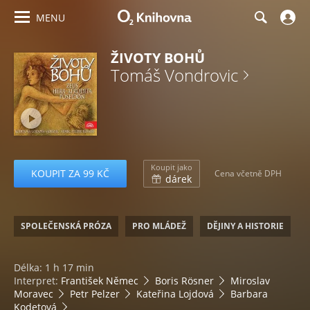
MENU
ŽIVOTY BOHŮ
Tomáš Vondrovic
Koupit jako
KOUPIT ZA 99 KČ
Cena včetně DPH
dárek
SPOLEČENSKÁ PRÓZA
PRO MLÁDEŽ
DĚJINY A HISTORIE
Délka: 1 h 17 min
Interpret:
František Němec
Boris Rösner
Miroslav
Moravec
Petr Pelzer
Kateřina Lojdová
Barbara
Kodetová