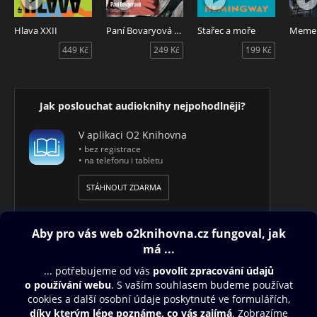
Hlava XXII
Paní Bovaryová - Mistři slova
Stařec a moře
Meme
449 Kč
249 Kč
199 Kč
Jak poslouchat audioknihy nejpohodlněji?
V aplikaci O2 Knihovna
• bez registrace
• na telefonu i tabletu
STÁHNOUT ZDARMA
Obsah ke stažení
Moje O2 Knihovna