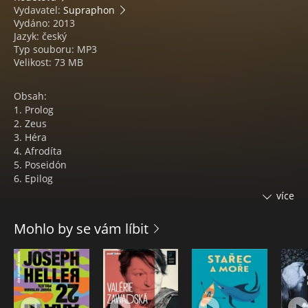
Vydavatel:
Supraphon
Vydáno: 2013
Jazyk: český
Typ souboru: MP3
Velikost: 73 MB
Obsah:
1. Prolog
2. Zeus
3. Héra
4. Afrodíta
5. Poseidón
6. Epilog
více
Životy bohů - audiokniha obsahuje vyprávění o mýtických
bozích starého Řecka. Vypráví Barbara Kodetová, Miroslav
Mohlo by se vám líbit
Moravec, František Němec, Kateřina Lojdová, Petr Pelzer,
Boris Rösner.