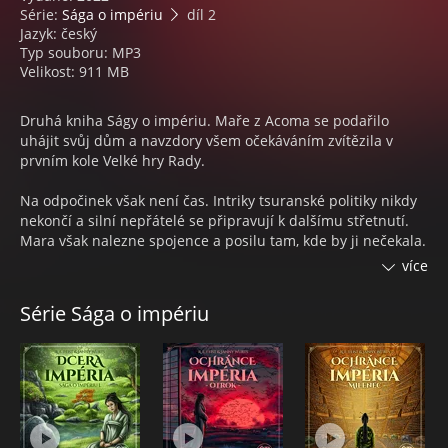
Série:
Sága o impériu
díl 2
Jazyk: český
Typ souboru: MP3
Velikost: 911 MB
Druhá kniha Ságy o impériu. Maře z Acoma se podařilo
uhájit svůj dům a navzdory všem očekáváním zvítězila v
prvním kole Velké hry Rady.
Na odpočinek však není čas. Intriky tsuranské politiky nikdy
nekončí a silní nepřátelé se připravují k dalšímu střetnutí.
Mara však nalezne spojence a posilu tam, kde by ji nečekala.
Koupí totiž vzpurného midkemijského otroka Kevina.
více
Mara získá čerstvý pohled na zkostnatělou společnost
Série Sága o impériu
vlastního národa, což může být klíčovou výhodou v
rozhodujících momentech.
RAYMOND ELIAS FEIST
Raymond Elias Feist se narodil roku 1945 v Jižní Kalifornii
(USA) kde také vyrůstal. Vzdělání získal na Kalifornské
univerzitě v San Diegu, kde promoval jako bakalář v oboru