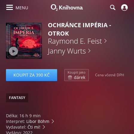
MENU
OCHRÁNCE IMPÉRIA -
OTROK
Raymond E. Feist
Janny Wurts
Koupit jako
KOUPIT ZA 390 KČ
Cena včetně DPH
dárek
FANTASY
Délka: 16 h 9 min
Interpret:
Libor Böhm
Vydavatel:
Čti mi!
Vydáno: 2022