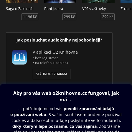
Audiokniha Ochránce impéria – Otrok obsahuje druhý díl
série Sága o impériu. Autoři Raymond E. Feist a Janny Wurts.
Sága o Zaklínači
Paní jezera
Věž vlaštovky
Ztrace
Čte Libor Böhm.
1 196 Kč
299 Kč
299 Kč
Jak poslouchat audioknihy nejpohodlněji?
V aplikaci O2 Knihovna
• bez registrace
• na telefonu i tabletu
STÁHNOUT ZDARMA
Obsah ke stažení
Moje O2 Knihovna