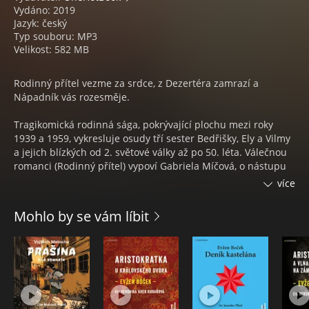
Vydáno: 2019
Jazyk: český
Typ souboru: MP3
Velikost: 582 MB
Rodinný přítel vezme za srdce, z Dezertéra zamrazí a
Nápadník vás rozesměje.
Tragikomická rodinná sága, pokrývající plochu mezi roky
1939 a 1959, vykresluje osudy tří sester Bedřišky, Ely a Vilmy
a jejich blízkých od 2. světové války až po 50. léta. Válečnou
romanci (Rodinný přítel) vypoví Gabriela Míčová, o nástupu
totalitní zvůle (Dezertér) vypráví Martin Finger a
více
předsvatební grotesku (Nápadník) líčí Ivan Lupták. Ve
svízelné době dochází k situacím, v nichž dojde na hrdinství
Mohlo by se vám líbit
či zbabělost, sobectví nebo obětavost, selhání a vítězství…
Přesto však v příbězích nechybí láska, přátelství a zejména
humor.
„Je to ta nejosobnější věc, na které jsem kdy pracoval.
Zahradnictví vychází z historie mé rodiny, z pamětí mých
rodičů a prarodičů.“