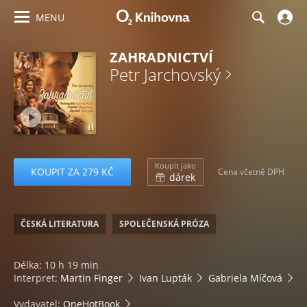
MENU
ZAHRADNICTVÍ
Petr Jarchovský
Koupit jako
KOUPIT ZA 279 KČ
Cena včetně DPH
dárek
ČESKÁ LITERATURA
SPOLEČENSKÁ PRÓZA
Délka: 10 h 19 min
Interpret:
Martin Finger
Ivan Lupták
Gabriela Míčová
Vydavatel:
OneHotBook