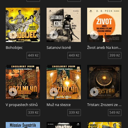
Bohobijec
Satanovi koně
Život aneb Na konci stejně všichni umřou
449 Kč
449 Kč
399 Kč
V propastech stínů
Muž na stezce
Tristan: Zrozeni ze stínu
339 Kč
339 Kč
549 Kč