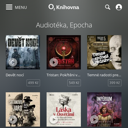
MENU
Audiotéka, Epocha
Devět nocí
Tristan: Pokřtěni válkou
Temné radosti predátorů
499 Kč
549 Kč
399 Kč