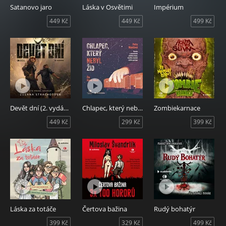
Satanovo jaro
Láska v Osvětimi
Impérium
449 Kč
449 Kč
499 Kč
Devět dní (2. vydání)
Chlapec, který nebyl Žid
Zombiekarnace
449 Kč
299 Kč
399 Kč
Láska za totáče
Čertova bažina
Rudý bohatýr
399 Kč
329 Kč
499 Kč