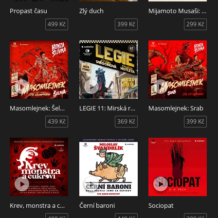
Propast času
Zlý duch
Mijamoto Musaši: Příběh psaný mečem
499 Kč
399 Kč
299 Kč
Masomlejnek: Šelma
LEGIE 11: Mirská ruleta
Masomlejnek: Srab
439 Kč
369 Kč
399 Kč
Krev, monstra a cukroví
Černí baroni
Sociopat