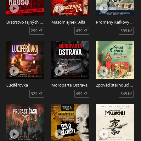
Bratrstvo tajných hrobů
Masomlejnek: Alfa
Proměny Kafkovy Prahy
299 Kč
439 Kč
399 Kč
Luciférovka
Mordparta Ostrava
Zpověď stárnoucí trosky, která má psa
329 Kč
499 Kč
349 Kč