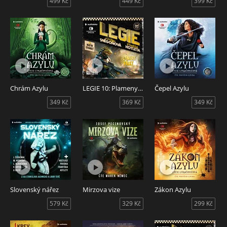
499 Kč
449 Kč
399 Kč
Chrám Azylu
LEGIE 10: Plameny války
Čepel Azylu
349 Kč
369 Kč
349 Kč
Slovenský nářez
Mirzova vize
Zákon Azylu
579 Kč
329 Kč
299 Kč