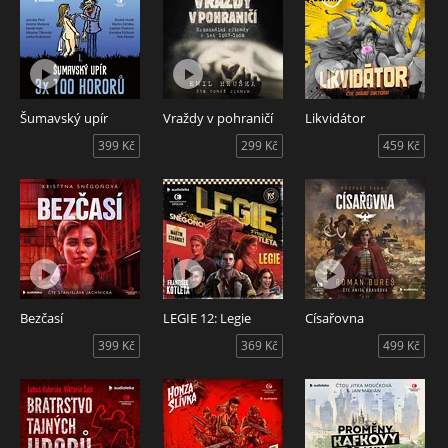
Šumavský upír
Vraždy v pohraničí
Likvidátor
399 Kč
299 Kč
459 Kč
Bezčasí
LEGIE 12: Legie
Císařovna
399 Kč
369 Kč
499 Kč