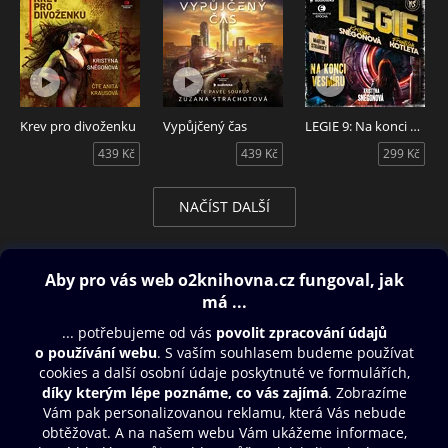
Krev pro divoženku
Vypůjčený čas
LEGIE 9: Na konci vesmíru
439 Kč
439 Kč
299 Kč
NAČÍST DALŠÍ
Obsah ke stažení
Moje O2 Knihovna
Další zábava