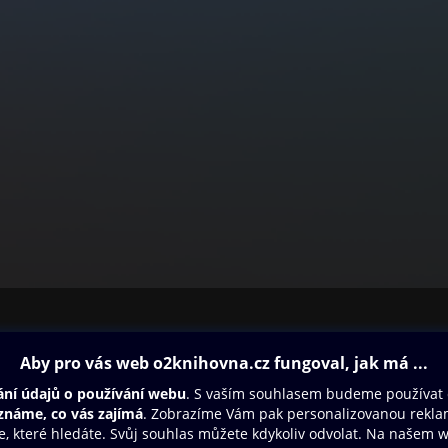
ovna
Další zábava
Oneplay
Oneplay Originály
Sport