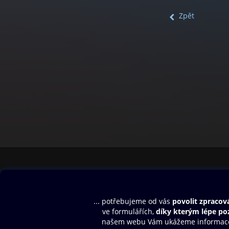
Zpět
Obsah ke stažení
Moje O2 Knih
Uvítací melodie
Přihlásit se
Aplikace a hry
E-knihy
Dárkový poukaz
SMS/MMS Info
Audioknihy
Nápověda
Blog