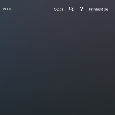
BLOG
O2.cz
Přihlásit se